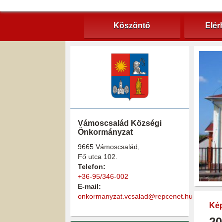
Köszöntő
Elér
Vámoscsalád Községi
Önkormányzat
9665 Vámoscsalád,
Fő utca 102.
Telefon:
+36-95/346-002
E-mail:
onkormanyzat.vcsalad@repcenet.hu
Kép
20