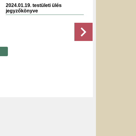
2024.01.19. testületi ülés
2019.11.
jegyzőkönyve
jegyzők
Részletek