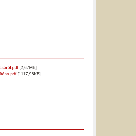
éséről.pdf
[2,67MB]
ítása.pdf
[1117,98KB]