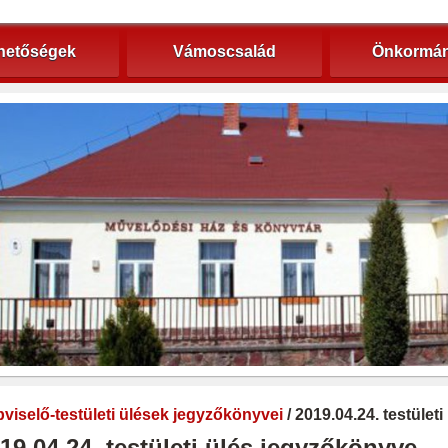
hetőségek
Vámoscsalád
Önkormán
viselő-testületi ülések jegyzőkönyvei
/ 2019.04.24. testület
19.04.24. testületi ülés jegyzőkönyve