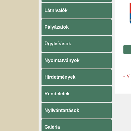
Látnivalók
Pályázatok
Ügyleírások
Nyomtatványok
«
Vi
Hirdetmények
Rendeletek
Nyilvántartások
Galéria