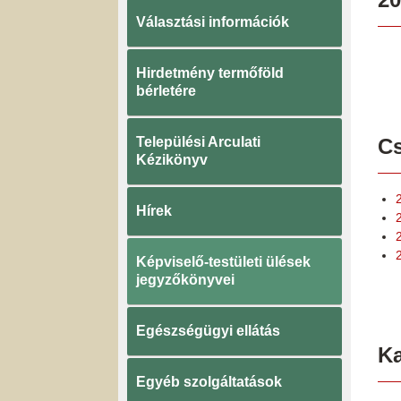
Választási információk
Hirdetmény termőföld
bérletére
Települési Arculati
Cs
Kézikönyv
Hírek
Képviselő-testületi ülések
jegyzőkönyvei
Egészségügyi ellátás
K
Egyéb szolgáltatások