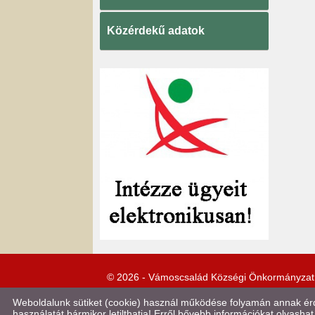
Közérdekű adatok
© 2026 - Vámoscsalád Községi Önkormányzat
Weboldalunk sütiket (cookie) használ működése folyamán annak érde
használatát bármikor letilthatja! Erről bővebb információkat olvashat 