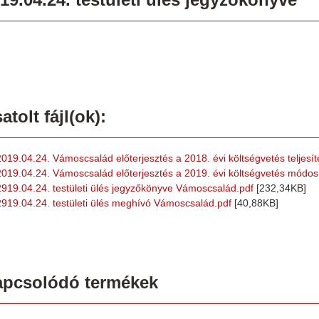
atolt fájl(ok):
2019.04.24. Vámoscsalád előterjesztés a 2018. évi költségvetés teljesít
2019.04.24. Vámoscsalád előterjesztés a 2019. évi költségvetés módos
2919.04.24. testületi ülés jegyzőkönyve Vámoscsalád.pdf
[232,34KB]
2919.04.24. testületi ülés meghívó Vámoscsalád.pdf
[40,88KB]
apcsolódó termékek