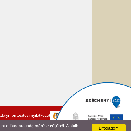
dálymentesítési nyilatkozat
 a látogatottság mérése céljából. A sütik
Elfogadom