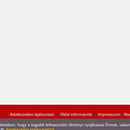
Adatkezelési tájékoztató
Oldal információk
Impresszum
Aka
kében, hogy a legjobb felhasználói élményt nyújthassa Önnek, valamint
itt:
Adatkezelési tájékoztatónk