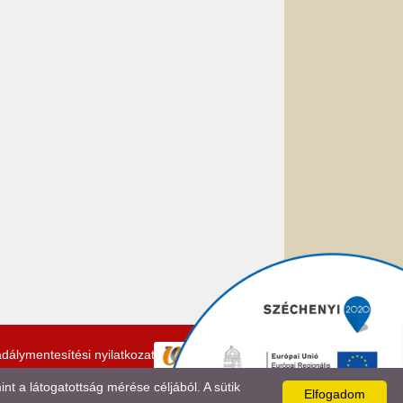
dálymentesítési nyilatkozat
 a látogatottság mérése céljából. A sütik
Elfogadom