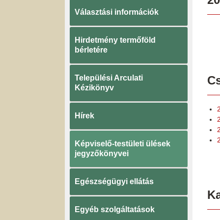
Választási információk
Hirdetmény termőföld
bérletére
Települési Arculati
Cs
Kézikönyv
Hírek
Képviselő-testületi ülések
jegyzőkönyvei
Egészségügyi ellátás
K
Egyéb szolgáltatások