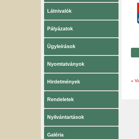
Látnivalók
Pályázatok
Ügyleírások
Nyomtatványok
«
Vi
Hirdetmények
Rendeletek
Nyilvántartások
Galéria