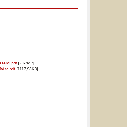
éséről.pdf
[2,67MB]
ítása.pdf
[1117,98KB]