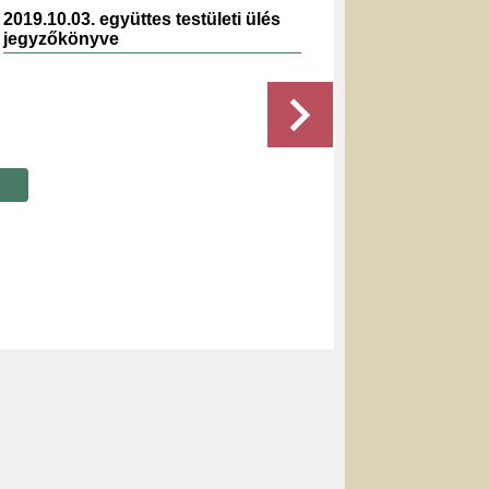
2019.10.03. együttes testületi ülés
2019.0
jegyzőkönyve
jegyz
Részletek