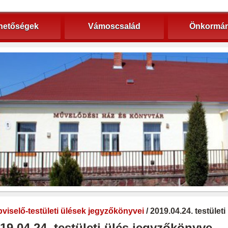
hetőségek
Vámoscsalád
Önkormán
viselő-testületi ülések jegyzőkönyvei
/ 2019.04.24. testület
19.04.24. testületi ülés jegyzőkönyve