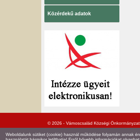
Közérdekű adatok
© 2026 - Vámoscsalád Községi Önkormányzat
Weboldalunk sütiket (cookie) használ működése folyamán annak érde
használatát bármikor letilthatja! Erről bővebb információkat olvashat 