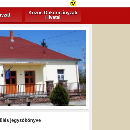
Közös Önkormányzati
yzat
Hivatal
i ülés jegyzőkönyve