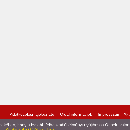
Adatkezelési tájékoztató
Oldal információk
Impresszum
Aka
kében, hogy a legjobb felhasználói élményt nyújthassa Önnek, valamint
itt:
Adatkezelési tájékoztatónk