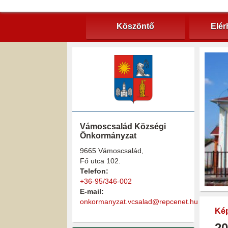
Köszöntő
Elér
Vámoscsalád Községi
Önkormányzat
9665 Vámoscsalád,
Fő utca 102.
Telefon:
+36-95/346-002
E-mail:
onkormanyzat.vcsalad@repcenet.hu
Kép
20