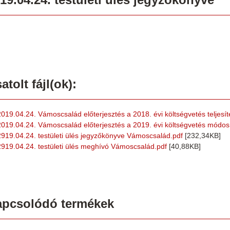
atolt fájl(ok):
2019.04.24. Vámoscsalád előterjesztés a 2018. évi költségvetés teljesít
2019.04.24. Vámoscsalád előterjesztés a 2019. évi költségvetés módos
2919.04.24. testületi ülés jegyzőkönyve Vámoscsalád.pdf
[232,34KB]
2919.04.24. testületi ülés meghívó Vámoscsalád.pdf
[40,88KB]
apcsolódó termékek