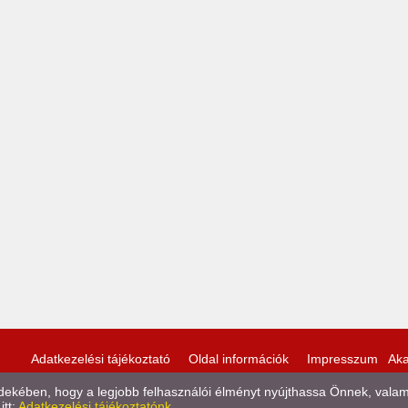
Adatkezelési tájékoztató
Oldal információk
Impresszum
Aka
kében, hogy a legjobb felhasználói élményt nyújthassa Önnek, valamint
itt:
Adatkezelési tájékoztatónk