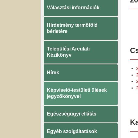
Választási információk
Hirdetmény termőföld
bérletére
Települési Arculati
Cs
Kézikönyv
Hírek
Képviselő-testületi ülések
jegyzőkönyvei
Egészségügyi ellátás
K
Egyéb szolgáltatások