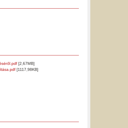
éséről.pdf
[2,67MB]
ítása.pdf
[1117,98KB]