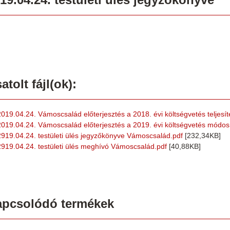
atolt fájl(ok):
2019.04.24. Vámoscsalád előterjesztés a 2018. évi költségvetés teljesít
2019.04.24. Vámoscsalád előterjesztés a 2019. évi költségvetés módos
2919.04.24. testületi ülés jegyzőkönyve Vámoscsalád.pdf
[232,34KB]
2919.04.24. testületi ülés meghívó Vámoscsalád.pdf
[40,88KB]
apcsolódó termékek