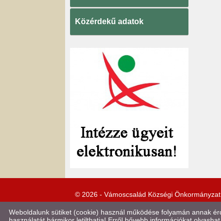
Közérdekű adatok
© 2026 - Vámoscsalád Községi Önkormányzat
Weboldalunk sütiket (cookie) használ működése folyamán annak érde
használatát bármikor letilthatja! Erről bővebb információkat olvashat 