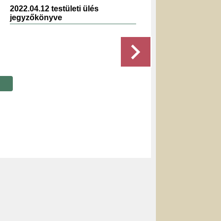
2022.04.12 testületi ülés
2023.1
jegyzőkönyve
jegyz
Részletek