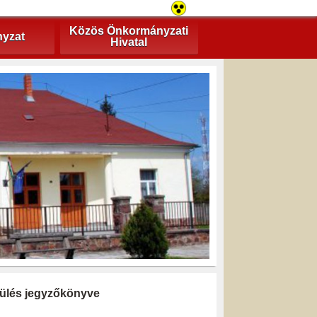
Közös Önkormányzati
yzat
Hivatal
i ülés jegyzőkönyve