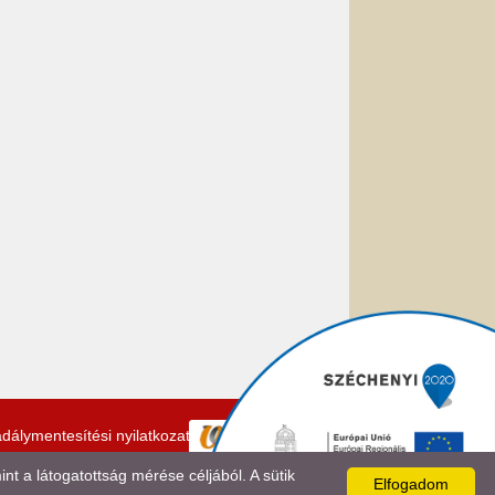
dálymentesítési nyilatkozat
 a látogatottság mérése céljából. A sütik
Elfogadom