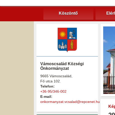
Köszöntő
Elér
Vámoscsalád Községi
Önkormányzat
9665 Vámoscsalád,
Fő utca 102.
Telefon:
+36-95/346-002
E-mail:
onkormanyzat.vcsalad@repcenet.hu
Kép
20