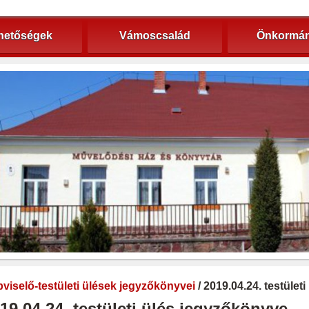
hetőségek
Vámoscsalád
Önkormán
viselő-testületi ülések jegyzőkönyvei
/ 2019.04.24. testület
19.04.24. testületi ülés jegyzőkönyve