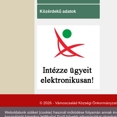
Közérdekű adatok
© 2026 - Vámoscsalád Községi Önkormányzat
Weboldalunk sütiket (cookie) használ működése folyamán annak érde
használatát bármikor letilthatja! Erről bővebb információkat olvashat 