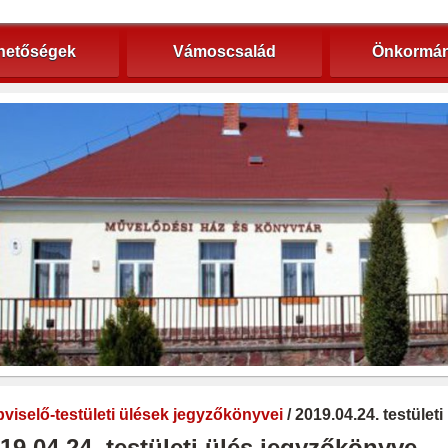
hetőségek
Vámoscsalád
Önkormán
viselő-testületi ülések jegyzőkönyvei
/ 2019.04.24. testület
19.04.24. testületi ülés jegyzőkönyve