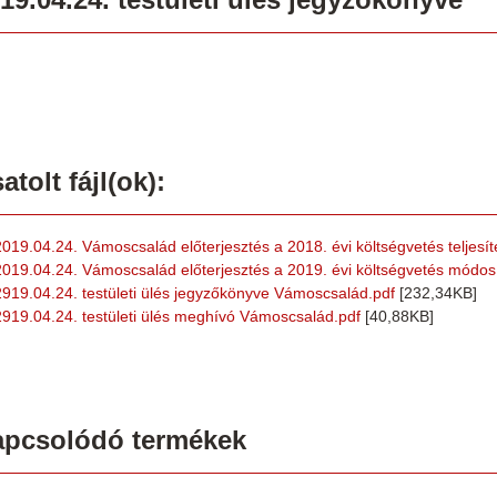
atolt fájl(ok):
2019.04.24. Vámoscsalád előterjesztés a 2018. évi költségvetés teljesít
2019.04.24. Vámoscsalád előterjesztés a 2019. évi költségvetés módos
2919.04.24. testületi ülés jegyzőkönyve Vámoscsalád.pdf
[232,34KB]
2919.04.24. testületi ülés meghívó Vámoscsalád.pdf
[40,88KB]
apcsolódó termékek