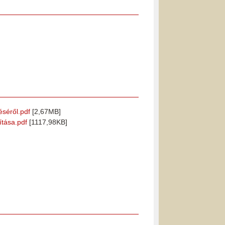
éséről.pdf
[2,67MB]
ítása.pdf
[1117,98KB]