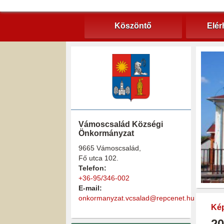
Köszöntő
Elér
Vámoscsalád Községi
Önkormányzat
9665 Vámoscsalád,
Fő utca 102.
Telefon:
+36-95/346-002
E-mail:
onkormanyzat.vcsalad@repcenet.hu
Kép
20