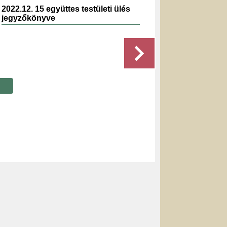
2022.12. 15 együttes testületi ülés
2024.0
jegyzőkönyve
jegyz
Részletek