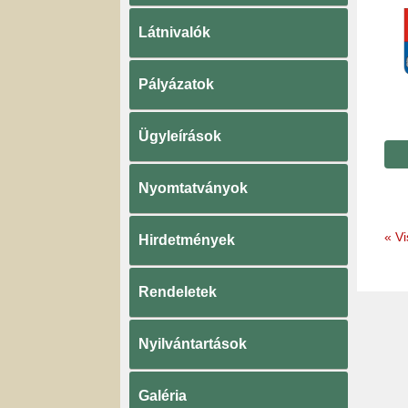
Látnivalók
Pályázatok
Ügyleírások
Nyomtatványok
«
Vi
Hirdetmények
Rendeletek
Nyilvántartások
Galéria