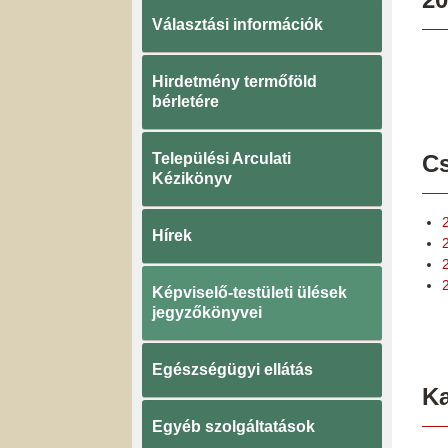
Választási információk
Hirdetmény termőföld
bérletére
Települési Arculati
Cs
Kézikönyv
Hírek
Képviselő-testületi ülések
jegyzőkönyvei
Egészségügyi ellátás
K
Egyéb szolgáltatások