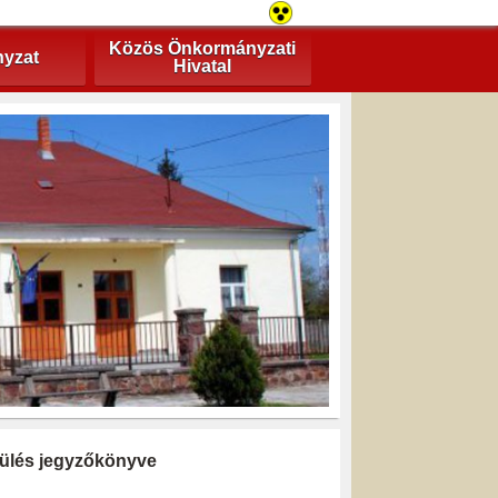
Közös Önkormányzati
yzat
Hivatal
i ülés jegyzőkönyve