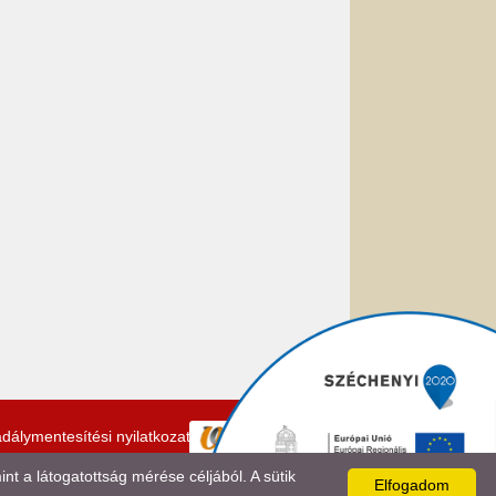
dálymentesítési nyilatkozat
 a látogatottság mérése céljából. A sütik
Elfogadom