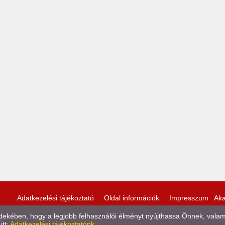
Adatkezelési tájékoztató
Oldal információk
Impresszum
Aka
kében, hogy a legjobb felhasználói élményt nyújthassa Önnek, valamint
itt:
Adatkezelési tájékoztatónk