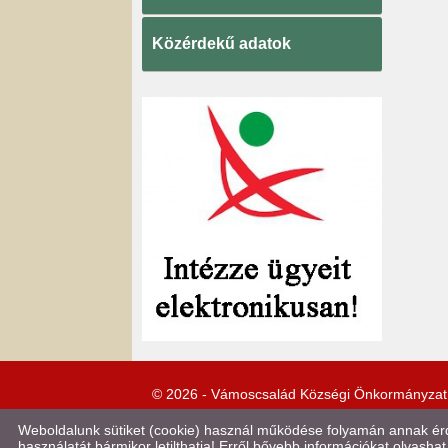
Közérdekű adatok
© 2026 - Vámoscsalád Községi Önkormányzat
Weboldalunk sütiket (cookie) használ működése folyamán annak érde
használatát bármikor letilthatja! Erről bővebb információkat olvashat 