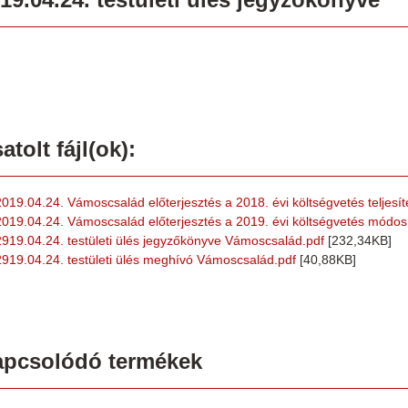
atolt fájl(ok):
2019.04.24. Vámoscsalád előterjesztés a 2018. évi költségvetés teljesít
2019.04.24. Vámoscsalád előterjesztés a 2019. évi költségvetés módos
2919.04.24. testületi ülés jegyzőkönyve Vámoscsalád.pdf
[232,34KB]
2919.04.24. testületi ülés meghívó Vámoscsalád.pdf
[40,88KB]
apcsolódó termékek