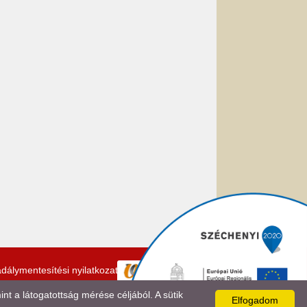
dálymentesítési nyilatkozat
 a látogatottság mérése céljából. A sütik
Elfogadom