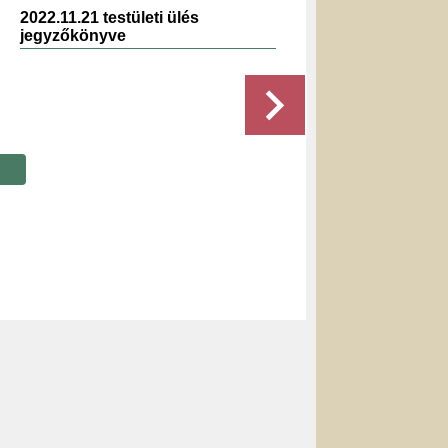
2022.11.21 testületi ülés
2023.0
jegyzőkönyve
jegyz
Részletek