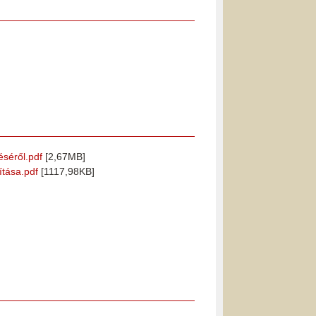
éséről.pdf
[2,67MB]
ítása.pdf
[1117,98KB]