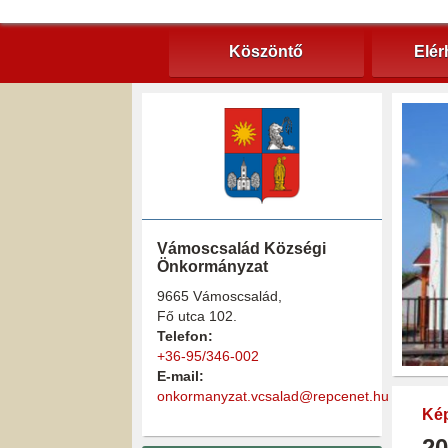
Köszöntő
Elér
Vámoscsalád Községi
Önkormányzat
9665 Vámoscsalád,
Fő utca 102.
Telefon:
+36-95/346-002
E-mail:
onkormanyzat.vcsalad@repcenet.hu
Kép
20