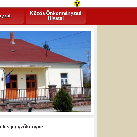
Közös Önkormányzati
yzat
Hivatal
i ülés jegyzőkönyve