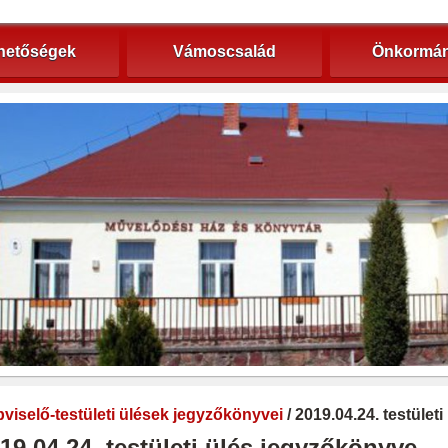
hetőségek
Vámoscsalád
Önkormán
viselő-testületi ülések jegyzőkönyvei
/ 2019.04.24. testület
19.04.24. testületi ülés jegyzőkönyve