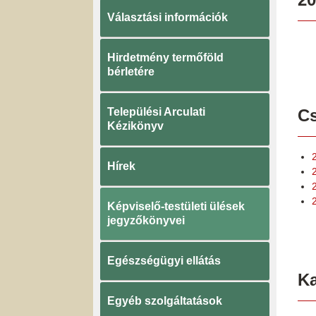
Választási információk
Hirdetmény termőföld
bérletére
Települési Arculati
Cs
Kézikönyv
Hírek
Képviselő-testületi ülések
jegyzőkönyvei
Egészségügyi ellátás
K
Egyéb szolgáltatások