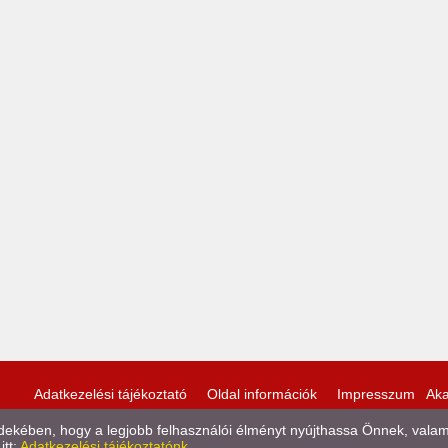
Adatkezelési tájékoztató
Oldal információk
Impresszum
Aka
kében, hogy a legjobb felhasználói élményt nyújthassa Önnek, valamint
itt:
Adatkezelési tájékoztatónk