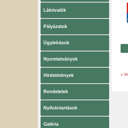
Látnivalók
Pályázatok
Ügyleírások
Nyomtatványok
«
Vi
Hirdetmények
Rendeletek
Nyilvántartások
Galéria