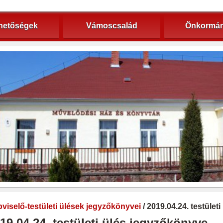
hetőségek
Vámoscsalád
Önkormán
viselő-testületi ülések jegyzőkönyvei
/ 2019.04.24. testület
19.04.24. testületi ülés jegyzőkönyve