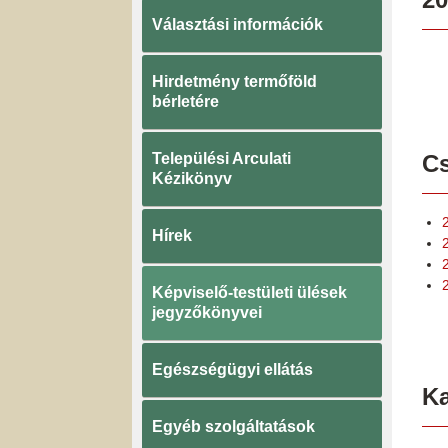
Választási információk
Hirdetmény termőföld
bérletére
Települési Arculati
Cs
Kézikönyv
Hírek
Képviselő-testületi ülések
jegyzőkönyvei
Egészségügyi ellátás
K
Egyéb szolgáltatások