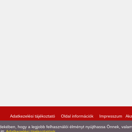
Adatkezelési tájékoztató
Oldal információk
Impresszum
Aka
kében, hogy a legjobb felhasználói élményt nyújthassa Önnek, valamint
itt:
Adatkezelési tájékoztatónk