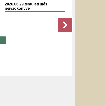
2026.06.29.testületi ülés
2021.1
jegyzőkönyve
jegyz
Részletek