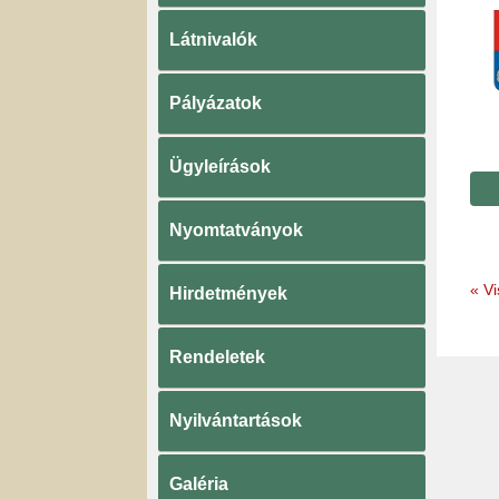
Látnivalók
Pályázatok
Ügyleírások
Nyomtatványok
«
Vi
Hirdetmények
Rendeletek
Nyilvántartások
Galéria