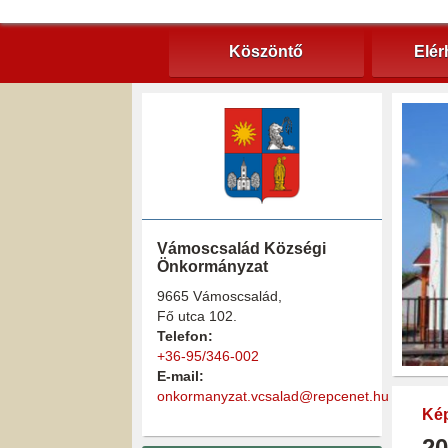
Köszöntő
Elér
Vámoscsalád Községi
Önkormányzat
9665 Vámoscsalád,
Fő utca 102.
Telefon:
+36-95/346-002
E-mail:
onkormanyzat.vcsalad@repcenet.hu
Kép
20