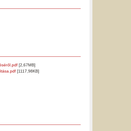
éséről.pdf
[2,67MB]
ítása.pdf
[1117,98KB]