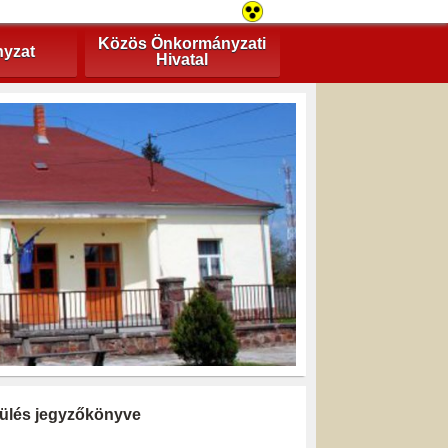
Közös Önkormányzati
yzat
Hivatal
i ülés jegyzőkönyve