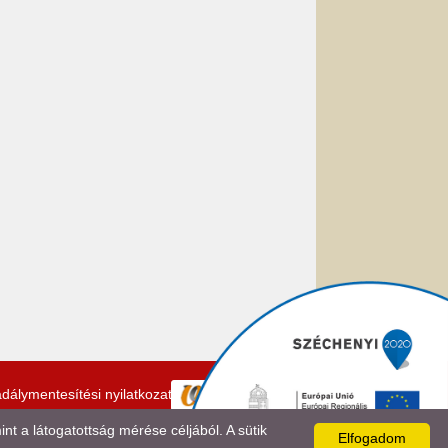
dálymentesítési nyilatkozat
 a látogatottság mérése céljából. A sütik
Elfogadom