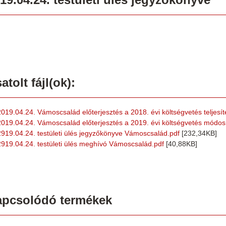
atolt fájl(ok):
2019.04.24. Vámoscsalád előterjesztés a 2018. évi költségvetés teljesít
2019.04.24. Vámoscsalád előterjesztés a 2019. évi költségvetés módos
2919.04.24. testületi ülés jegyzőkönyve Vámoscsalád.pdf
[232,34KB]
2919.04.24. testületi ülés meghívó Vámoscsalád.pdf
[40,88KB]
apcsolódó termékek