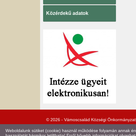
Közérdekű adatok
© 2026 - Vámoscsalád Községi Önkormányzat
Weboldalunk sütiket (cookie) használ működése folyamán annak érde
használatát bármikor letilthatja! Erről bővebb információkat olvashat 