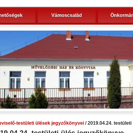
hetőségek
Vámoscsalád
Önkormán
viselő-testületi ülések jegyzőkönyvei
/ 2019.04.24. testület
19.04.24. testületi ülés jegyzőkönyve