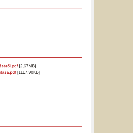
éséről.pdf
[2,67MB]
ítása.pdf
[1117,98KB]