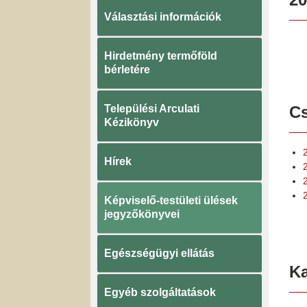
Választási információk
Hirdetmény termőföld
bérletére
Települési Arculati
Cs
Kézikönyv
Hírek
Képviselő-testületi ülések
jegyzőkönyvei
Egészségügyi ellátás
K
Egyéb szolgáltatások