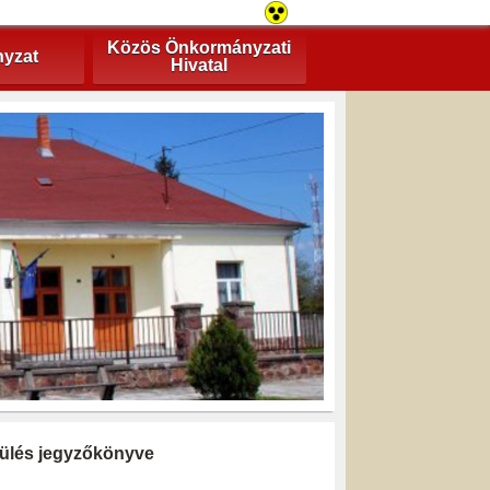
Közös Önkormányzati
yzat
Hivatal
i ülés jegyzőkönyve