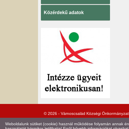
Közérdekű adatok
© 2026 - Vámoscsalád Községi Önkormányzat
Weboldalunk sütiket (cookie) használ működése folyamán annak érde
használatát bármikor letilthatja! Erről bővebb információkat olvashat 