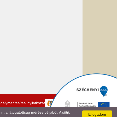
dálymentesítési nyilatkozat
 a látogatottság mérése céljából. A sütik
Elfogadom