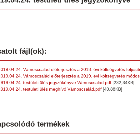
atolt fájl(ok):
2019.04.24. Vámoscsalád előterjesztés a 2018. évi költségvetés teljesít
2019.04.24. Vámoscsalád előterjesztés a 2019. évi költségvetés módos
2919.04.24. testületi ülés jegyzőkönyve Vámoscsalád.pdf
[232,34KB]
2919.04.24. testületi ülés meghívó Vámoscsalád.pdf
[40,88KB]
apcsolódó termékek