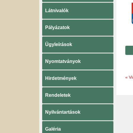
Látnivalók
Pályázatok
Ügyleírások
Nyomtatványok
«
Vi
Hirdetmények
Rendeletek
Nyilvántartások
Galéria