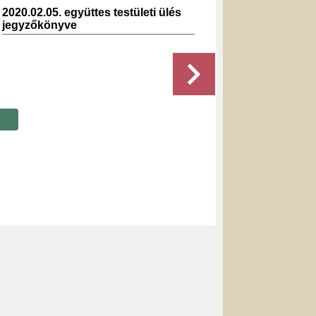
2020.02.05. együttes testületi ülés
2023.1
jegyzőkönyve
jegyz
Részletek