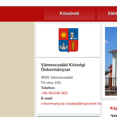
Köszöntő
Elér
Vámoscsalád Községi
Önkormányzat
9665 Vámoscsalád,
Fő utca 102.
Telefon:
+36-95/346-002
E-mail:
onkormanyzat.vcsalad@repcenet.hu
Kép
20