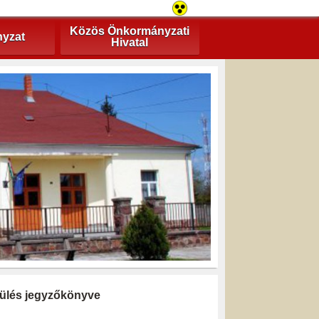
Közös Önkormányzati
yzat
Hivatal
i ülés jegyzőkönyve