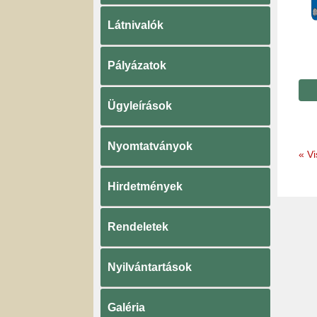
Látnivalók
Pályázatok
Ügyleírások
Nyomtatványok
«
Vi
Hirdetmények
Rendeletek
Nyilvántartások
Galéria