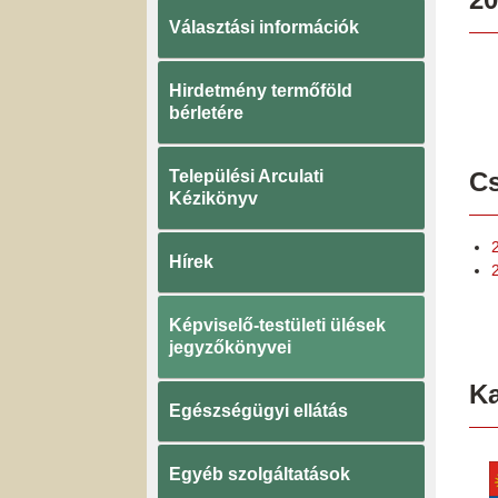
Választási információk
Hirdetmény termőföld
bérletére
Települési Arculati
Cs
Kézikönyv
Hírek
Képviselő-testületi ülések
jegyzőkönyvei
K
Egészségügyi ellátás
Egyéb szolgáltatások