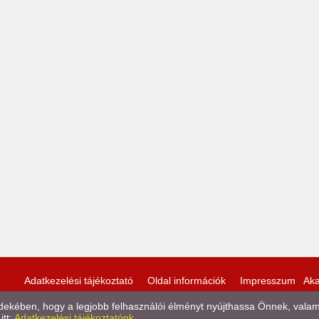
Adatkezelési tájékoztató
Oldal információk
Impresszum
Aka
kében, hogy a legjobb felhasználói élményt nyújthassa Önnek, valamint
itt:
Adatkezelési tájékoztatónk