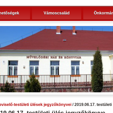
hetőségek
Vámoscsalád
Önkormán
viselő-testületi ülések jegyzőkönyvei
/ 2019.06.17. testület
19.06.17. testületi ülés jegyzőkönyve