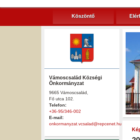
Köszöntő
Elér
Vámoscsalád Községi
Önkormányzat
9665 Vámoscsalád,
Fő utca 102.
Telefon:
+36-95/346-002
E-mail:
onkormanyzat.vcsalad@repcenet.hu
Kép
20