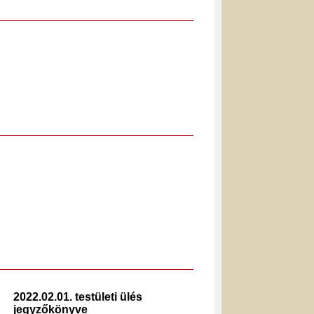
2022.02.01. testületi ülés
2024.0
jegyzőkönyve
jegyz