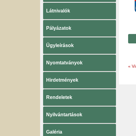
Látnivalók
Pályázatok
Ügyleírások
Nyomtatványok
«
Vi
Hirdetmények
Rendeletek
Nyilvántartások
Galéria