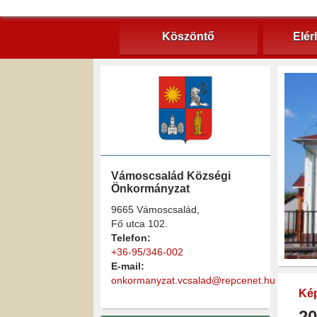
Köszöntő
Elér
Vámoscsalád Községi
Önkormányzat
9665 Vámoscsalád,
Fő utca 102.
Telefon:
+36-95/346-002
E-mail:
onkormanyzat.vcsalad@repcenet.hu
Kép
20