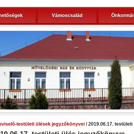
hetőségek
Vámoscsalád
Önkormán
viselő-testületi ülések jegyzőkönyvei
/ 2019.06.17. testület
19.06.17. testületi ülés jegyzőkönyve