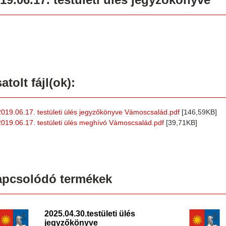
atolt fájl(ok):
2019.06.17. testületi ülés jegyzőkönyve Vámoscsalád.pdf
[146,59KB]
2019.06.17. testületi ülés meghívó Vámoscsalád.pdf
[39,71KB]
apcsolódó termékek
2025.04.30.testületi ülés
jegyzőkönyve