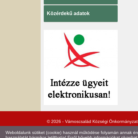
Közérdekű adatok
© 2026 - Vámoscsalád Községi Önkormányzat
Weboldalunk sütiket (cookie) használ működése folyamán annak érde
használatát bármikor letilthatja! Erről bővebb információkat olvashat 