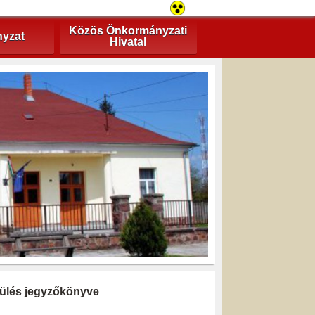
Közös Önkormányzati
yzat
Hivatal
i ülés jegyzőkönyve