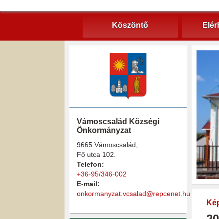
Köszöntő
Elér
Vámoscsalád Községi
Önkormányzat
9665 Vámoscsalád,
Fő utca 102.
Telefon:
+36-95/346-002
E-mail:
onkormanyzat.vcsalad@repcenet.hu
Kép
20