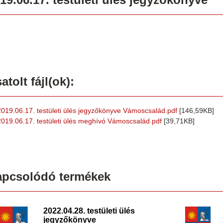
atolt fájl(ok):
2019.06.17. testületi ülés jegyzőkönyve Vámoscsalád.pdf
[146,59KB]
2019.06.17. testületi ülés meghívó Vámoscsalád.pdf
[39,71KB]
apcsolódó termékek
2022.04.28. testületi ülés
jegyzőkönyve