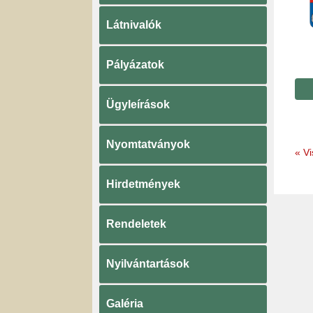
Látnivalók
Pályázatok
Ügyleírások
Nyomtatványok
«
Vi
Hirdetmények
Rendeletek
Nyilvántartások
Galéria