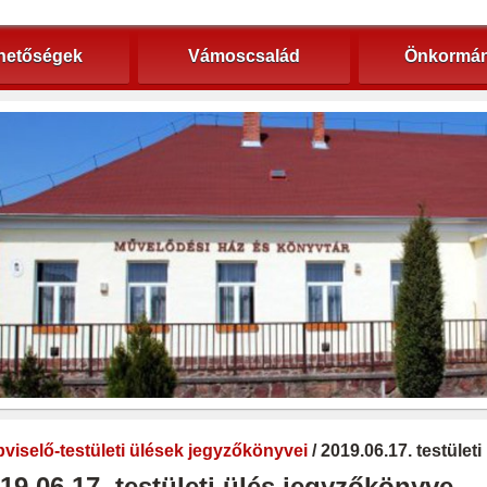
hetőségek
Vámoscsalád
Önkormán
viselő-testületi ülések jegyzőkönyvei
/ 2019.06.17. testület
19.06.17. testületi ülés jegyzőkönyve