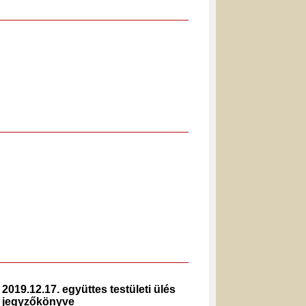
2019.12.17. együttes testületi ülés
2020.02.
jegyzőkönyve
jegyzők