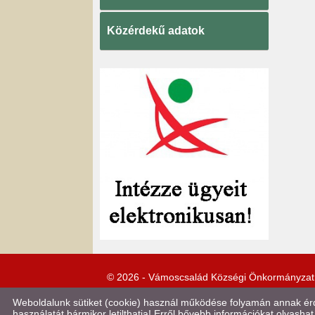
Közérdekű adatok
© 2026 - Vámoscsalád Községi Önkormányzat
Weboldalunk sütiket (cookie) használ működése folyamán annak érde
használatát bármikor letilthatja! Erről bővebb információkat olvashat 