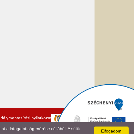
dálymentesítési nyilatkozat
 a látogatottság mérése céljából. A sütik
Elfogadom