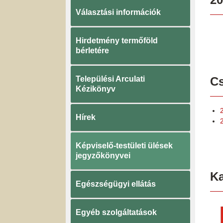
Választási információk
Hirdetmény termőföld
bérletére
Települési Arculati
Cs
Kézikönyv
Hírek
Képviselő-testületi ülések
jegyzőkönyvei
K
Egészségügyi ellátás
Egyéb szolgáltatások