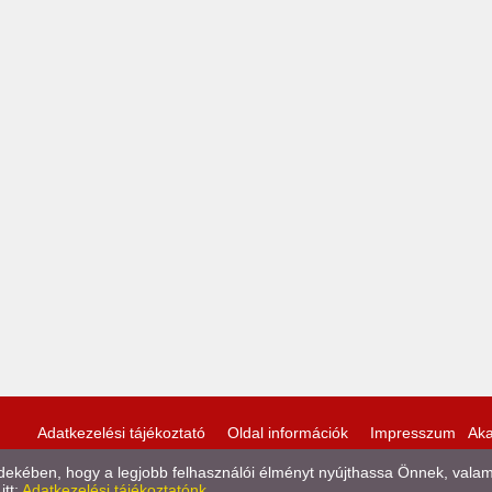
Adatkezelési tájékoztató
Oldal információk
Impresszum
Aka
kében, hogy a legjobb felhasználói élményt nyújthassa Önnek, valamint
itt:
Adatkezelési tájékoztatónk