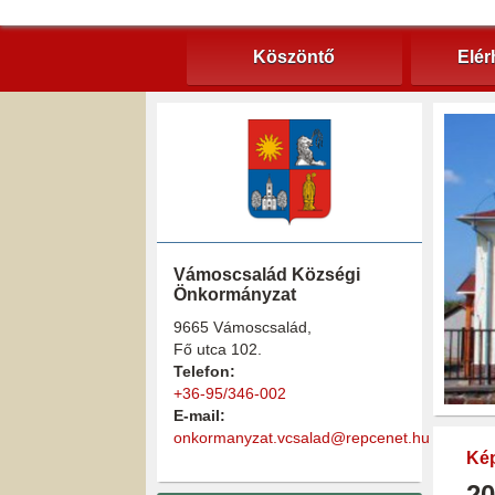
Köszöntő
Elér
Vámoscsalád Községi
Önkormányzat
9665 Vámoscsalád,
Fő utca 102.
Telefon:
+36-95/346-002
E-mail:
onkormanyzat.vcsalad@repcenet.hu
Kép
20