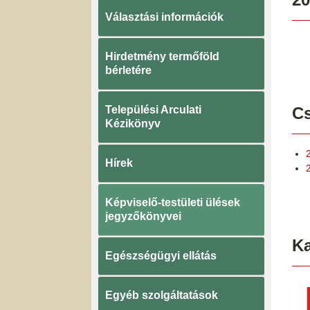
Választási információk
Hirdetmény termőföld
bérletére
Települési Arculati
Cs
Kézikönyv
Hírek
Képviselő-testületi ülések
jegyzőkönyvei
K
Egészségügyi ellátás
Egyéb szolgáltatások