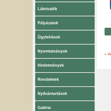
Látnivalók
Pályázatok
Ügyleírások
Nyomtatványok
«
Vi
Hirdetmények
Rendeletek
Nyilvántartások
Galéria