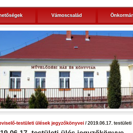
hetőségek
Vámoscsalád
Önkormán
viselő-testületi ülések jegyzőkönyvei
/ 2019.06.17. testület
19.06.17. testületi ülés jegyzőkönyve