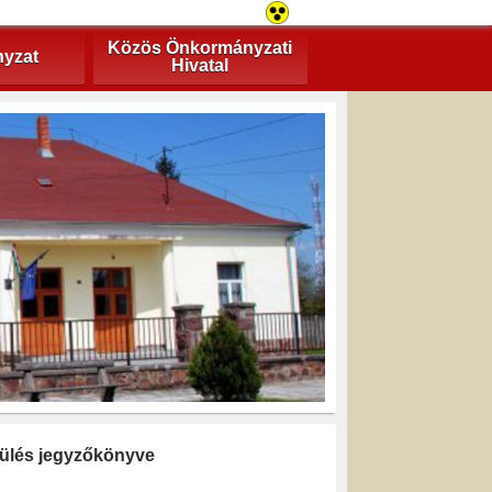
Közös Önkormányzati
yzat
Hivatal
i ülés jegyzőkönyve