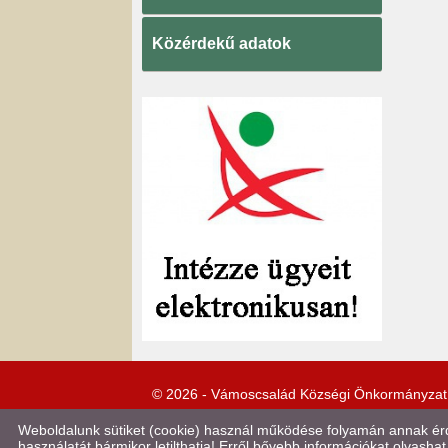
Közérdekű adatok
© 2026 - Vámoscsalád Községi Önkormányzat
Weboldalunk sütiket (cookie) használ működése folyamán annak érde
használatát bármikor letilthatja! Erről bővebb információkat olvashat 