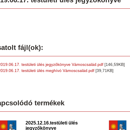
atolt fájl(ok):
2019.06.17. testületi ülés jegyzőkönyve Vámoscsalád.pdf
[146,59KB]
2019.06.17. testületi ülés meghívó Vámoscsalád.pdf
[39,71KB]
apcsolódó termékek
2025.12.16.testületi ülés
jegyzőkönyve