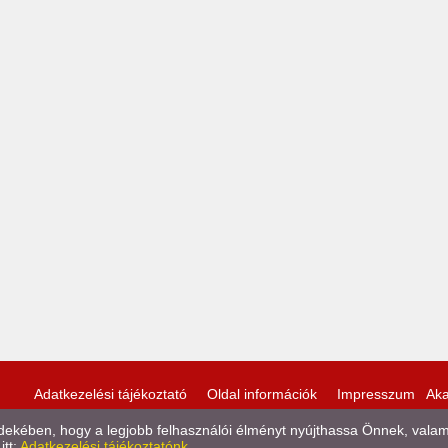
Adatkezelési tájékoztató
Oldal információk
Impresszum
Aka
kében, hogy a legjobb felhasználói élményt nyújthassa Önnek, valamint
itt:
Adatkezelési tájékoztatónk