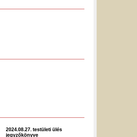
2024.08.27. testületi ülés
2023.12.
jegyzőkönyve
jegyzők