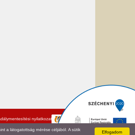
dálymentesítési nyilatkozat
 a látogatottság mérése céljából. A sütik
Elfogadom