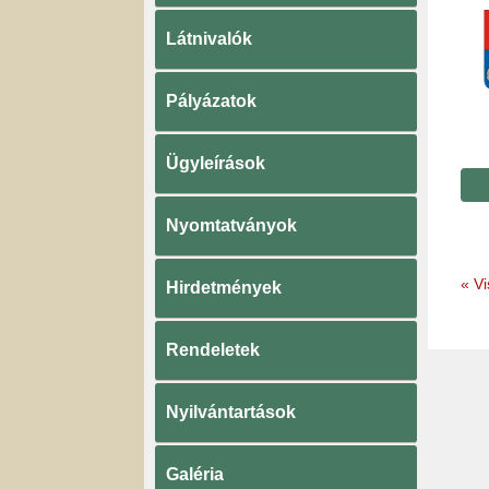
Látnivalók
Pályázatok
Ügyleírások
Nyomtatványok
«
Vi
Hirdetmények
Rendeletek
Nyilvántartások
Galéria