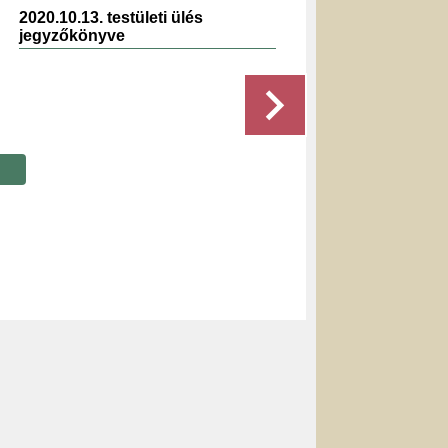
2020.10.13. testületi ülés
2023.0
jegyzőkönyve
jegyz
Részletek