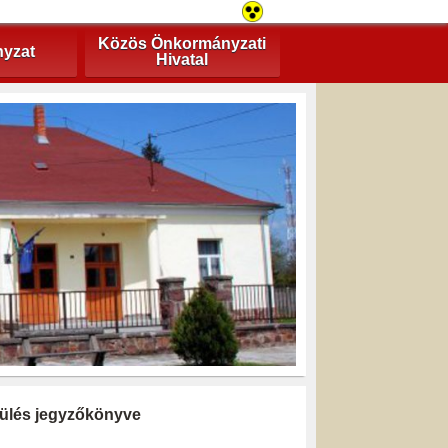
Közös Önkormányzati
yzat
Hivatal
i ülés jegyzőkönyve