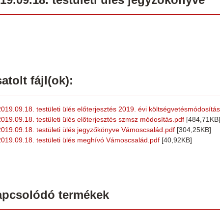
atolt fájl(ok):
2019.09.18. testületi ülés előterjesztés 2019. évi költségvetésmódosítás
2019.09.18. testületi ülés előterjesztés szmsz módosítás.pdf
[484,71KB
2019.09.18. testületi ülés jegyzőkönyve Vámoscsalád.pdf
[304,25KB]
2019.09.18. testületi ülés meghívó Vámoscsalád.pdf
[40,92KB]
apcsolódó termékek