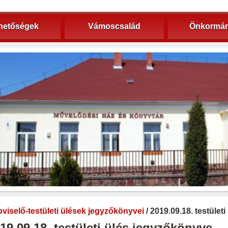
hetőségek
Vámoscsalád
Önkormán
viselő-testületi ülések jegyzőkönyvei
/ 2019.09.18. testület
19.09.18. testületi ülés jegyzőkönyve