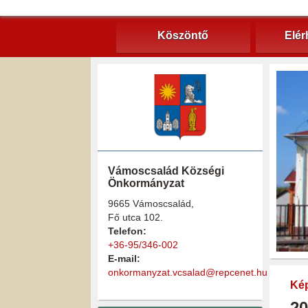
Köszöntő
Elér
Vámoscsalád Községi
Önkormányzat
9665 Vámoscsalád,
Fő utca 102.
Telefon:
+36-95/346-002
E-mail:
onkormanyzat.vcsalad@repcenet.hu
Kép
20