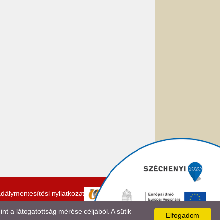
dálymentesítési nyilatkozat
 a látogatottság mérése céljából. A sütik
Elfogadom