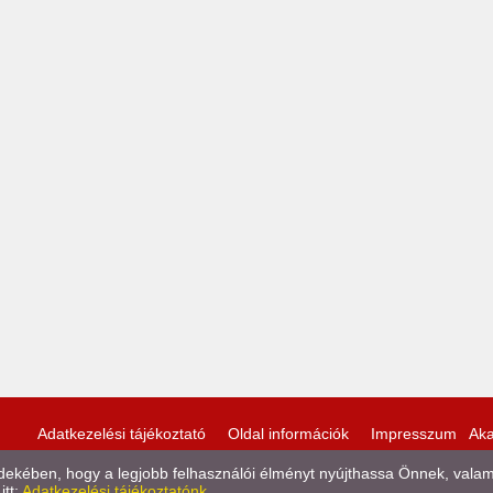
Adatkezelési tájékoztató
Oldal információk
Impresszum
Aka
kében, hogy a legjobb felhasználói élményt nyújthassa Önnek, valamint
itt:
Adatkezelési tájékoztatónk