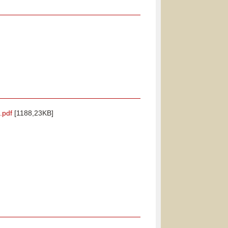
.pdf
[1188,23KB]
]