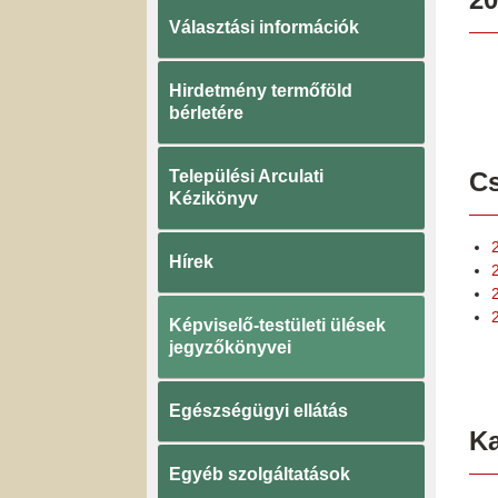
Választási információk
Hirdetmény termőföld
bérletére
Települési Arculati
Cs
Kézikönyv
Hírek
Képviselő-testületi ülések
jegyzőkönyvei
Egészségügyi ellátás
K
Egyéb szolgáltatások