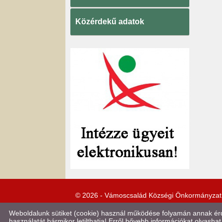
Közérdekű adatok
© 2026 - Vámoscsalád Községi Önkormányzat
Weboldalunk sütiket (cookie) használ működése folyamán annak érde
használatát bármikor letilthatja! Erről bővebb információkat olvashat 