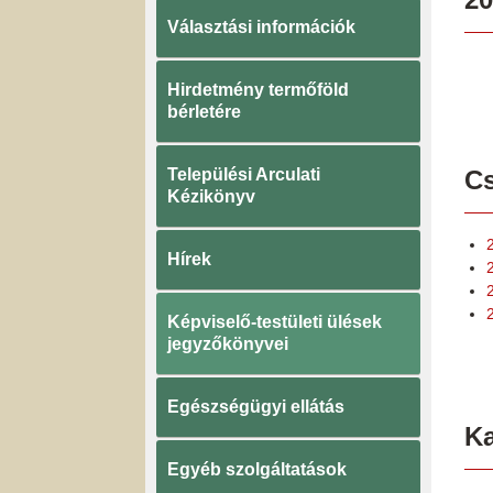
Választási információk
Hirdetmény termőföld
bérletére
Települési Arculati
Cs
Kézikönyv
Hírek
Képviselő-testületi ülések
jegyzőkönyvei
Egészségügyi ellátás
K
Egyéb szolgáltatások