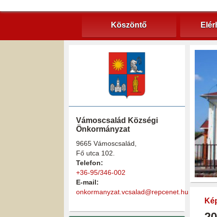
Köszöntő
Elér
Vámoscsalád Községi
Önkormányzat
9665 Vámoscsalád,
Fő utca 102.
Telefon:
+36-95/346-002
E-mail:
onkormanyzat.vcsalad@repcenet.hu
Kép
20