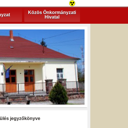
Közös Önkormányzati
yzat
Hivatal
i ülés jegyzőkönyve