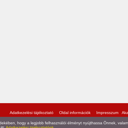
Adatkezelési tájékoztató
Oldal információk
Impresszum
Aka
kében, hogy a legjobb felhasználói élményt nyújthassa Önnek, valamint
itt:
Adatkezelési tájékoztatónk