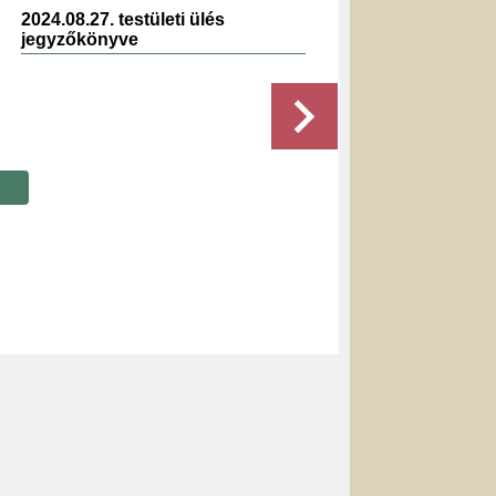
2024.08.27. testületi ülés
2025.1
jegyzőkönyve
jegyz
Részletek