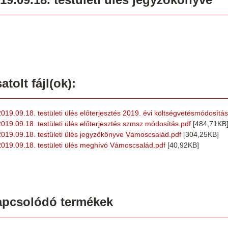
atolt fájl(ok):
2019.09.18. testületi ülés előterjesztés 2019. évi költségvetésmódosítás
2019.09.18. testületi ülés előterjesztés szmsz módosítás.pdf
[484,71KB
2019.09.18. testületi ülés jegyzőkönyve Vámoscsalád.pdf
[304,25KB]
2019.09.18. testületi ülés meghívó Vámoscsalád.pdf
[40,92KB]
apcsolódó termékek