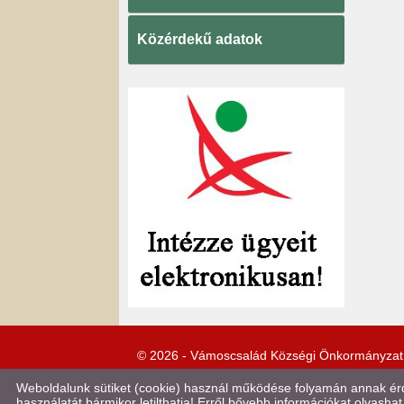
Közérdekű adatok
© 2026 - Vámoscsalád Községi Önkormányzat
Weboldalunk sütiket (cookie) használ működése folyamán annak érde
használatát bármikor letilthatja! Erről bővebb információkat olvashat 