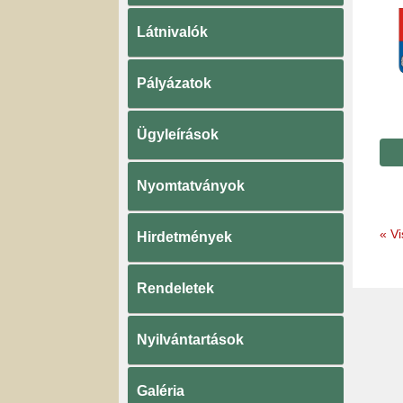
Látnivalók
Pályázatok
Ügyleírások
Nyomtatványok
«
Vi
Hirdetmények
Rendeletek
Nyilvántartások
Galéria