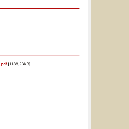
.pdf
[1188,23KB]
]