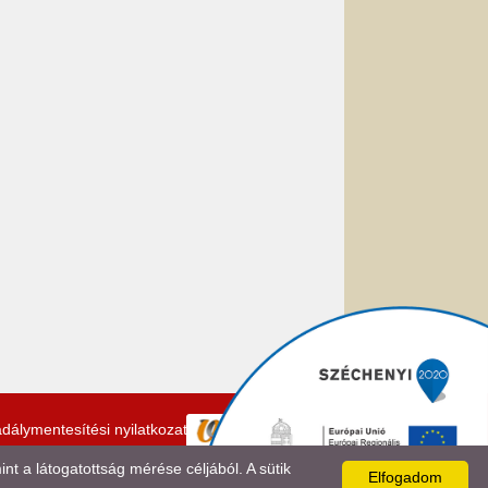
dálymentesítési nyilatkozat
 a látogatottság mérése céljából. A sütik
Elfogadom