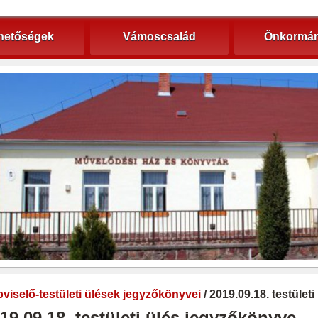
hetőségek
Vámoscsalád
Önkormán
viselő-testületi ülések jegyzőkönyvei
/ 2019.09.18. testület
19.09.18. testületi ülés jegyzőkönyve