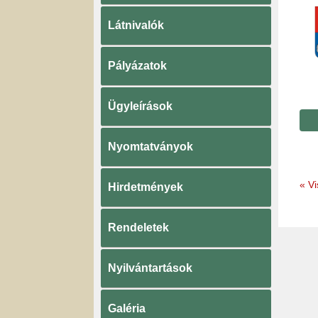
Látnivalók
Pályázatok
Ügyleírások
Nyomtatványok
«
Vi
Hirdetmények
Rendeletek
Nyilvántartások
Galéria