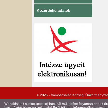
Közérdekű adatok
© 2026 - Vámoscsalád Községi Önkormányzat
Weboldalunk sütiket (cookie) használ működése folyamán annak érde
használatát bármikor letilthatja! Erről bővebb információkat olvashat 