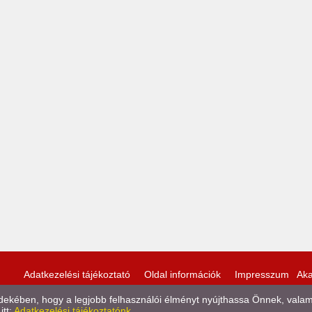
Adatkezelési tájékoztató
Oldal információk
Impresszum
Aka
kében, hogy a legjobb felhasználói élményt nyújthassa Önnek, valamint
itt:
Adatkezelési tájékoztatónk