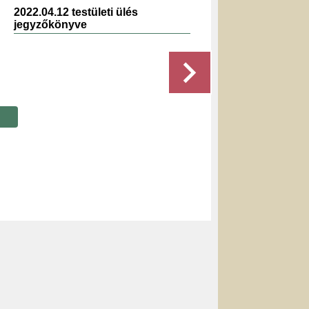
2022.04.12 testületi ülés
2019.0
jegyzőkönyve
jegyz
Részletek