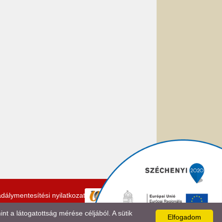
dálymentesítési nyilatkozat
 a látogatottság mérése céljából. A sütik
Elfogadom