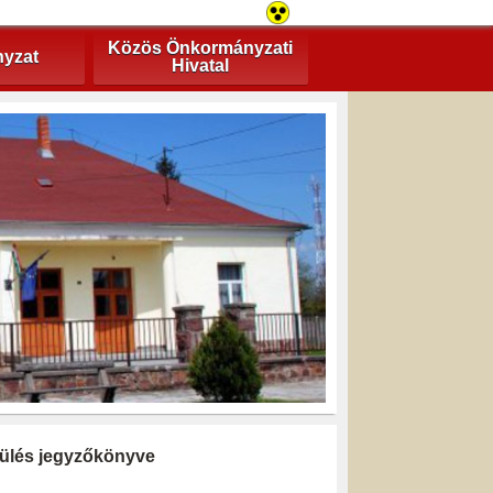
Közös Önkormányzati
yzat
Hivatal
i ülés jegyzőkönyve