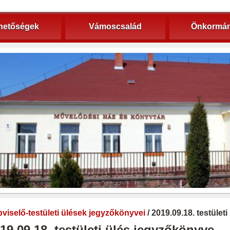
hetőségek
Vámoscsalád
Önkormán
viselő-testületi ülések jegyzőkönyvei
/ 2019.09.18. testület
19.09.18. testületi ülés jegyzőkönyve