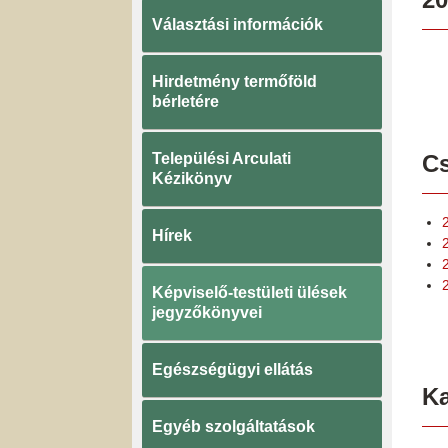
Választási információk
Hirdetmény termőföld
bérletére
Települési Arculati
Cs
Kézikönyv
Hírek
Képviselő-testületi ülések
jegyzőkönyvei
Egészségügyi ellátás
K
Egyéb szolgáltatások