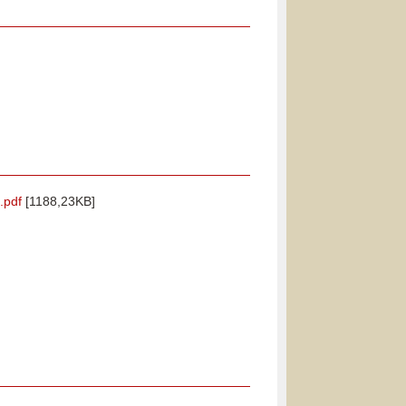
.pdf
[1188,23KB]
]