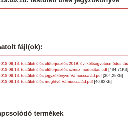
atolt fájl(ok):
2019.09.18. testületi ülés előterjesztés 2019. évi költségvetésmódosítás
2019.09.18. testületi ülés előterjesztés szmsz módosítás.pdf
[484,71KB
2019.09.18. testületi ülés jegyzőkönyve Vámoscsalád.pdf
[304,25KB]
2019.09.18. testületi ülés meghívó Vámoscsalád.pdf
[40,92KB]
apcsolódó termékek