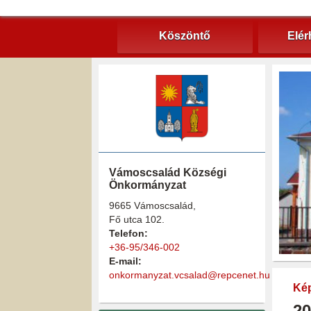
Köszöntő
Elér
Vámoscsalád Községi
Önkormányzat
9665 Vámoscsalád,
Fő utca 102.
Telefon:
+36-95/346-002
E-mail:
onkormanyzat.vcsalad@repcenet.hu
Kép
20