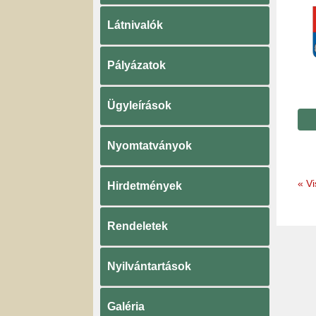
Látnivalók
Pályázatok
Ügyleírások
Nyomtatványok
«
Vi
Hirdetmények
Rendeletek
Nyilvántartások
Galéria