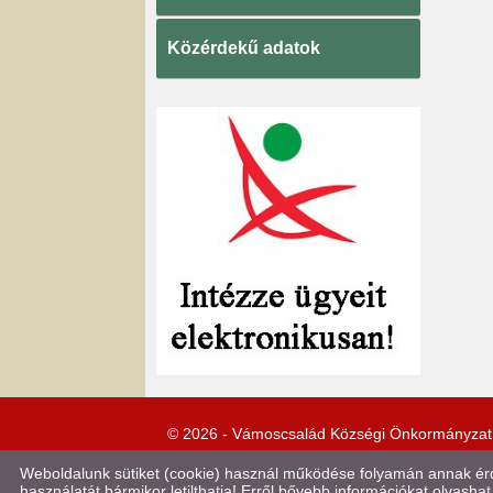
Közérdekű adatok
© 2026 - Vámoscsalád Községi Önkormányzat
Weboldalunk sütiket (cookie) használ működése folyamán annak érde
használatát bármikor letilthatja! Erről bővebb információkat olvashat 