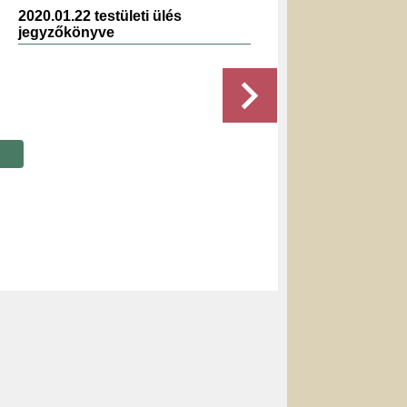
2020.01.22 testületi ülés
2025.0
jegyzőkönyve
jegyz
Részletek