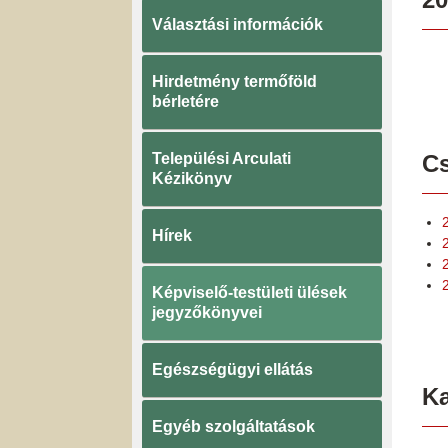
Választási információk
Hirdetmény termőföld
bérletére
Települési Arculati
Cs
Kézikönyv
Hírek
Képviselő-testületi ülések
jegyzőkönyvei
Egészségügyi ellátás
K
Egyéb szolgáltatások