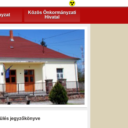
Közös Önkormányzati
yzat
Hivatal
i ülés jegyzőkönyve