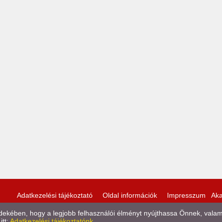
Adatkezelési tájékoztató
Oldal információk
Impresszum
Aka
kében, hogy a legjobb felhasználói élményt nyújthassa Önnek, valamint
itt:
Adatkezelési tájékoztatónk