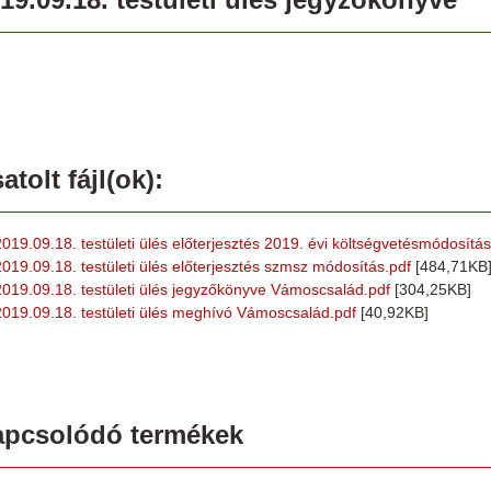
atolt fájl(ok):
2019.09.18. testületi ülés előterjesztés 2019. évi költségvetésmódosítás
2019.09.18. testületi ülés előterjesztés szmsz módosítás.pdf
[484,71KB
2019.09.18. testületi ülés jegyzőkönyve Vámoscsalád.pdf
[304,25KB]
2019.09.18. testületi ülés meghívó Vámoscsalád.pdf
[40,92KB]
apcsolódó termékek