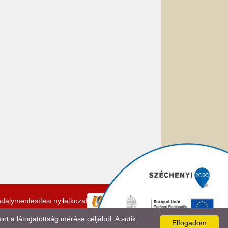
dálymentesítési nyilatkozat
 a látogatottság mérése céljából. A sütik
Elfogadom