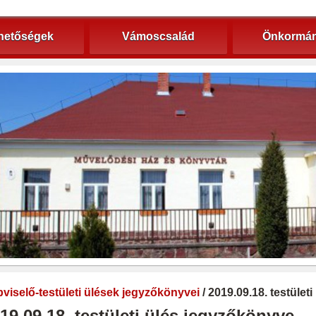
hetőségek
Vámoscsalád
Önkormán
viselő-testületi ülések jegyzőkönyvei
/ 2019.09.18. testület
19.09.18. testületi ülés jegyzőkönyve