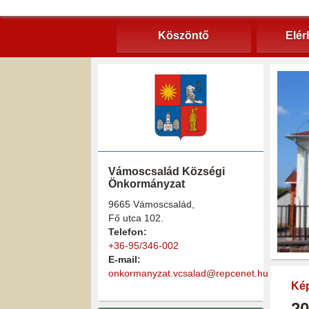
Köszöntő
Elér
Vámoscsalád Községi
Önkormányzat
9665 Vámoscsalád,
Fő utca 102.
Telefon:
+36-95/346-002
E-mail:
onkormanyzat.vcsalad@repcenet.hu
Kép
20