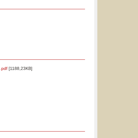
.pdf
[1188,23KB]
]