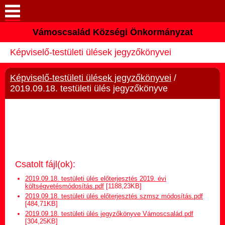
Vámoscsalád Községi Önkormányzat
Keresés
Képviselő-testületi ülések jegyzőkönyvei
Köszöntő
Képviselő-testületi ülések jegyzőkönyvei
/
Elérhetőségek
2019.09.18. testületi ülés jegyzőkönyve
Vámoscsalád
Önkormányzat
Közös Önkormányzati
Csatolt fájl(ok):
Hivatal
2019.09.18. testületi ülés előterjesztés 2019. évi
költségvetésmódosítás.pdf
[1188,23KB]
2019.09.18. testületi ülés előterjesztés szmsz módosítás.pdf
Választási információk
[484,71KB]
2019.09.18. testületi ülés jegyzőkönyve Vámoscsalád.pdf
[304,25KB]