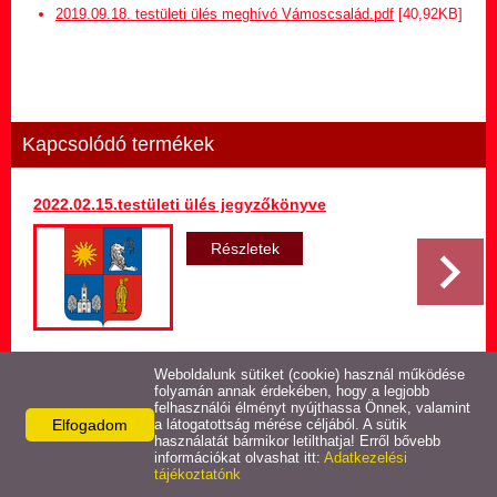
Hirdetmény termőföld
2019.09.18. testületi ülés meghívó Vámoscsalád.pdf
[40,92KB]
bérletére
Települési Arculati
Kézikönyv
Kapcsolódó termékek
Hírek
2022.02.15.testületi ülés jegyzőkönyve
Képviselő-testületi ülések
jegyzőkönyvei
Részletek
Egészségügyi ellátás
Egyéb szolgáltatások
Weboldalunk sütiket (cookie) használ működése
Vissza az előző oldalra!
folyamán annak érdekében, hogy a legjobb
felhasználói élményt nyújthassa Önnek, valamint
Elfogadom
Látnivalók
a látogatottság mérése céljából. A sütik
használatát bármikor letilthatja! Erről bővebb
információkat olvashat itt:
Adatkezelési
tájékoztatónk
Pályázatok