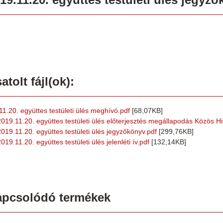
atolt fájl(ok):
.11.20. együttes testületi ülés meghívó.pdf
[68,07KB]
2019.11.20. együttes testületi ülés előterjesztés megállapodás Közös Hiv
2019.11.20. együttes testületi ülés jegyzőkönyv.pdf
[299,76KB]
019.11.20. együttes testületi ülés jelenléti ív.pdf
[132,14KB]
apcsolódó termékek