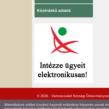
Közérdekű adatok
© 2026 - Vámoscsalád Községi Önkormányzat
Weboldalunk sütiket (cookie) használ működése folyamán annak érde
használatát bármikor letilthatja! Erről bővebb információkat olvashat 