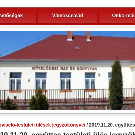
hetőségek
Vámoscsalád
Önkormán
viselő-testületi ülések jegyzőkönyvei
/ 2019.11.20. együttes
19.11.20. együttes testületi ülés jegyz