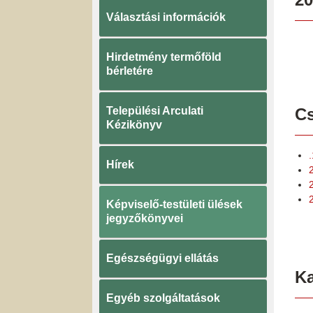
Választási információk
Hirdetmény termőföld
bérletére
Települési Arculati
Cs
Kézikönyv
Hírek
2
Képviselő-testületi ülések
jegyzőkönyvei
Egészségügyi ellátás
K
Egyéb szolgáltatások