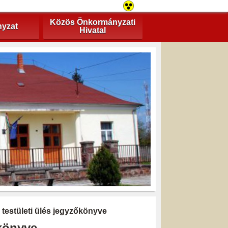
Közös Önkormányzati
yzat
Hivatal
 testületi ülés jegyzőkönyve
őkönyve