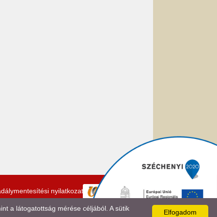
dálymentesítési nyilatkozat
 a látogatottság mérése céljából. A sütik
Elfogadom