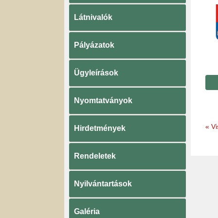
Látnivalók
Pályázatok
Ügyleírások
Nyomtatványok
«
Vi
Hirdetmények
Rendeletek
Nyilvántartások
Galéria