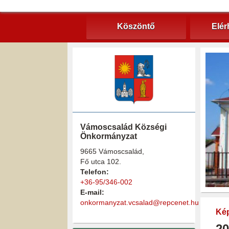
Köszöntő
Elér
Vámoscsalád Községi
Önkormányzat
9665 Vámoscsalád,
Fő utca 102.
Telefon:
+36-95/346-002
E-mail:
onkormanyzat.vcsalad@repcenet.hu
Kép
20