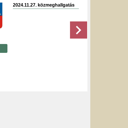
2024.11.27. közmeghallgatás
2022.0
jegyz
Részletek