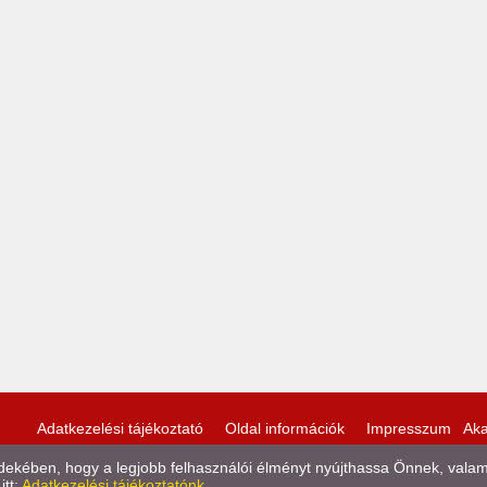
Adatkezelési tájékoztató
Oldal információk
Impresszum
Aka
kében, hogy a legjobb felhasználói élményt nyújthassa Önnek, valamint
itt:
Adatkezelési tájékoztatónk