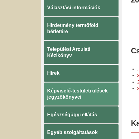
Választási információk
Hirdetmény termőföld
bérletére
Települési Arculati
Cs
Kézikönyv
Hírek
2
Képviselő-testületi ülések
jegyzőkönyvei
Egészségügyi ellátás
K
Egyéb szolgáltatások