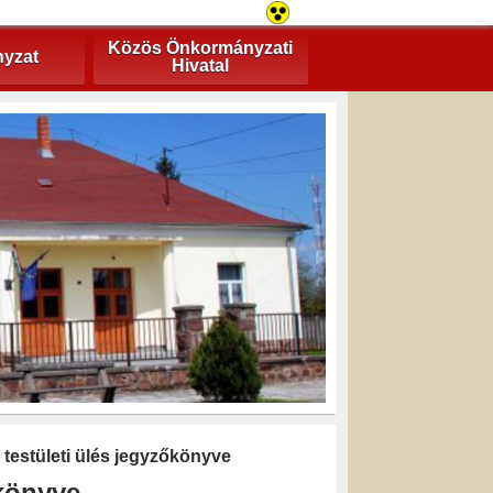
Közös Önkormányzati
yzat
Hivatal
 testületi ülés jegyzőkönyve
őkönyve