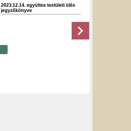
2023.12.14. együttes testületi ülés
2024.11.
jegyzőkönyve
jegyzők
Részletek