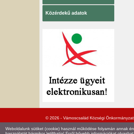
Közérdekű adatok
© 2026 - Vámoscsalád Községi Önkormányzat
Weboldalunk sütiket (cookie) használ működése folyamán annak érde
használatát bármikor letilthatja! Erről bővebb információkat olvashat 