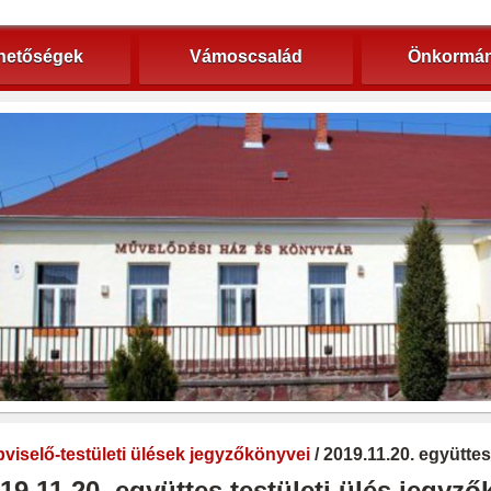
hetőségek
Vámoscsalád
Önkormán
viselő-testületi ülések jegyzőkönyvei
/ 2019.11.20. együttes
19.11.20. együttes testületi ülés jegyz