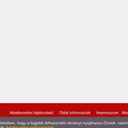
Adatkezelési tájékoztató
Oldal információk
Impresszum
Aka
kében, hogy a legjobb felhasználói élményt nyújthassa Önnek, valamint
itt:
Adatkezelési tájékoztatónk