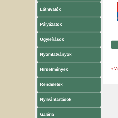
Látnivalók
Pályázatok
Ügyleírások
Nyomtatványok
«
Vi
Hirdetmények
Rendeletek
Nyilvántartások
Galéria