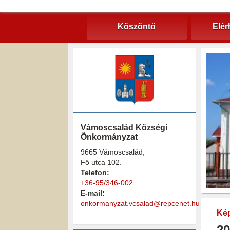
Köszöntő
Elér
Vámoscsalád Községi
Önkormányzat
9665 Vámoscsalád,
Fő utca 102.
Telefon:
+36-95/346-002
E-mail:
onkormanyzat.vcsalad@repcenet.hu
Kép
20