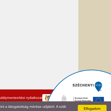
dálymentesítési nyilatkozat
 a látogatottság mérése céljából. A sütik
Elfogadom