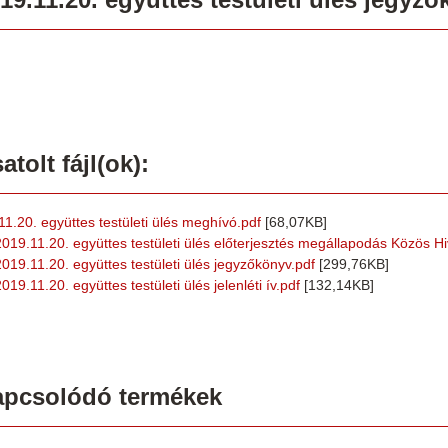
atolt fájl(ok):
.11.20. együttes testületi ülés meghívó.pdf
[68,07KB]
2019.11.20. együttes testületi ülés előterjesztés megállapodás Közös Hiv
2019.11.20. együttes testületi ülés jegyzőkönyv.pdf
[299,76KB]
019.11.20. együttes testületi ülés jelenléti ív.pdf
[132,14KB]
apcsolódó termékek