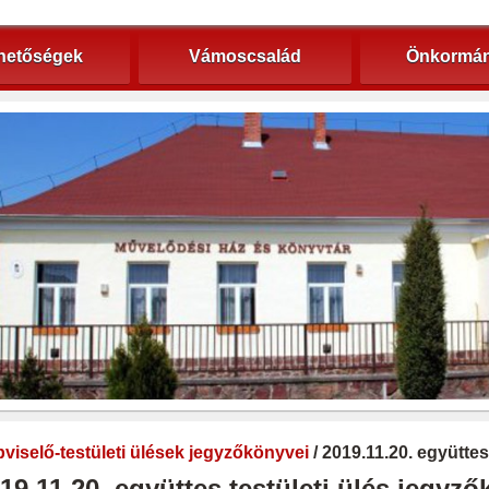
hetőségek
Vámoscsalád
Önkormán
viselő-testületi ülések jegyzőkönyvei
/ 2019.11.20. együttes
19.11.20. együttes testületi ülés jegyz