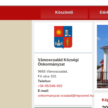
Köszöntő
Elér
Vámoscsalád Községi
Önkormányzat
9665 Vámoscsalád,
Fő utca 102.
Telefon:
+36-95/346-002
E-mail:
onkormanyzat.vcsalad@repcenet.hu
Kép
20