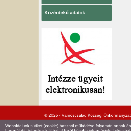
Közérdekű adatok
© 2026 - Vámoscsalád Községi Önkormányzat
Weboldalunk sütiket (cookie) használ működése folyamán annak érde
használatát bármikor letilthatja! Erről bővebb információkat olvashat 