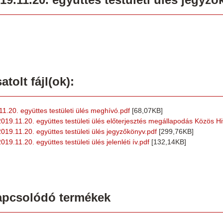
atolt fájl(ok):
.11.20. együttes testületi ülés meghívó.pdf
[68,07KB]
2019.11.20. együttes testületi ülés előterjesztés megállapodás Közös Hiv
2019.11.20. együttes testületi ülés jegyzőkönyv.pdf
[299,76KB]
019.11.20. együttes testületi ülés jelenléti ív.pdf
[132,14KB]
apcsolódó termékek