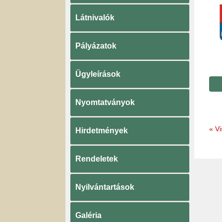
Látnivalók
Pályázatok
Ügyleírások
Nyomtatványok
«
Vi
Hirdetmények
Rendeletek
Nyilvántartások
Galéria