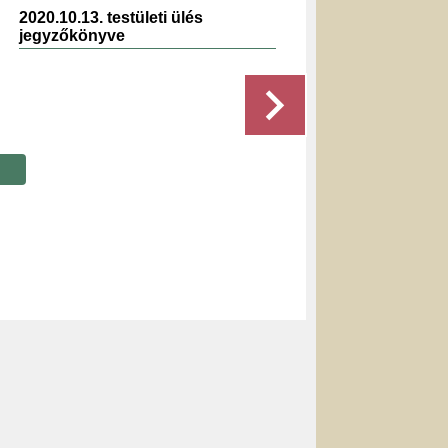
2020.10.13. testületi ülés
2019.1
jegyzőkönyve
jegyz
Részletek