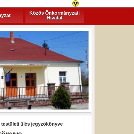
Közös Önkormányzati
yzat
Hivatal
 testületi ülés jegyzőkönyve
őkönyve