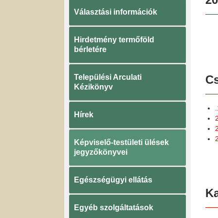
Választási információk
Hirdetmény termőföld
bérletére
Települési Arculati
Cs
Kézikönyv
Hírek
2
Képviselő-testületi ülések
jegyzőkönyvei
Egészségügyi ellátás
K
Egyéb szolgáltatások