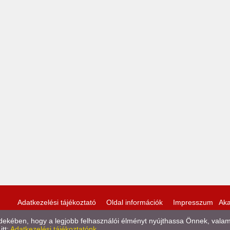
Adatkezelési tájékoztató
Oldal információk
Impresszum
Aka
kében, hogy a legjobb felhasználói élményt nyújthassa Önnek, valamint
itt:
Adatkezelési tájékoztatónk