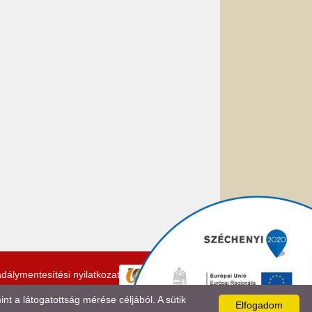
dálymentesítési nyilatkozat
 a látogatottság mérése céljából. A sütik
Elfogadom