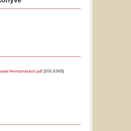
atal fenntartásáról.pdf
[555,63KB]