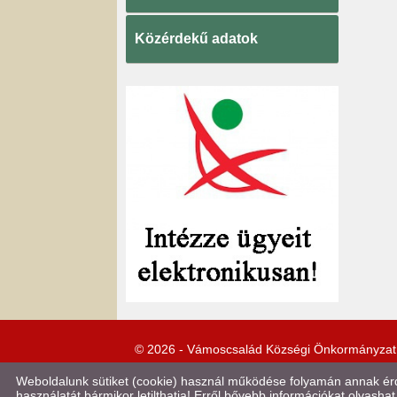
Közérdekű adatok
© 2026 - Vámoscsalád Községi Önkormányzat
Weboldalunk sütiket (cookie) használ működése folyamán annak érde
használatát bármikor letilthatja! Erről bővebb információkat olvashat 