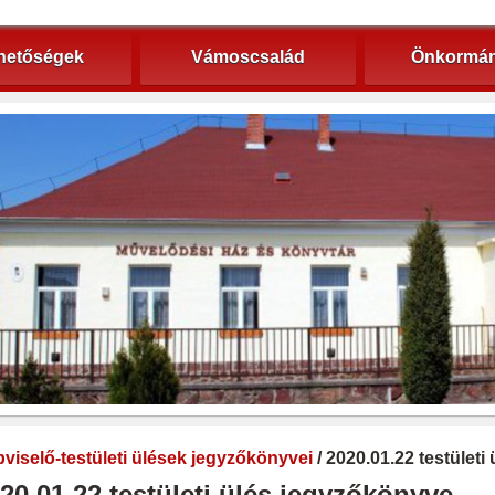
hetőségek
Vámoscsalád
Önkormán
viselő-testületi ülések jegyzőkönyvei
/ 2020.01.22 testület
20.01.22 testületi ülés jegyzőkönyve