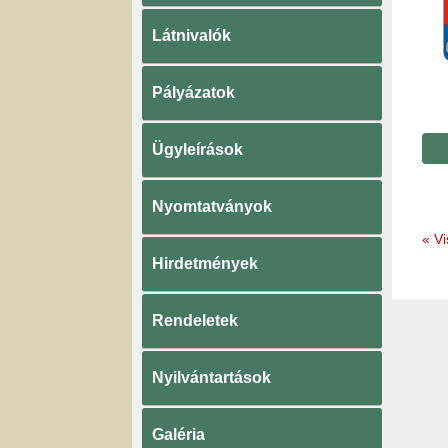
Látnivalók
Pályázatok
Ügyleírások
Nyomtatványok
«
Vi
Hirdetmények
Rendeletek
Nyilvántartások
Galéria