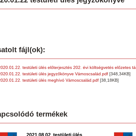
atolt fájl(ok):
2020.01.22. testületi ülés előterjesztés 202. évi költségvetés előzetes
2020.01.22. testületi ülés jegyzőkönyve Vámoscsalád.pdf
[348,34KB]
2020.01.22. testületi ülés meghívó Vámoscsalád.pdf
[38,18KB]
apcsolódó termékek
2021.08.02. testületi ülés