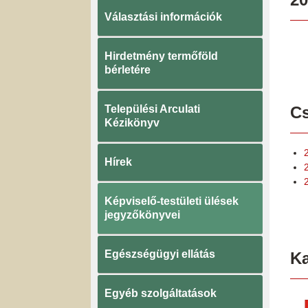
Választási információk
Hirdetmény termőföld
bérletére
Települési Arculati
Cs
Kézikönyv
Hírek
Képviselő-testületi ülések
jegyzőkönyvei
Egészségügyi ellátás
K
Egyéb szolgáltatások