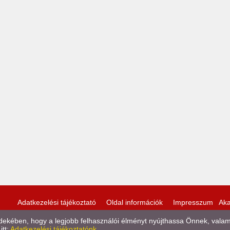
Adatkezelési tájékoztató
Oldal információk
Impresszum
Aka
kében, hogy a legjobb felhasználói élményt nyújthassa Önnek, valamint
itt:
Adatkezelési tájékoztatónk