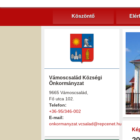
Köszöntő
Elér
Vámoscsalád Községi
Önkormányzat
9665 Vámoscsalád,
Fő utca 102.
Telefon:
+36-95/346-002
E-mail:
onkormanyzat.vcsalad@repcenet.hu
Kép
20