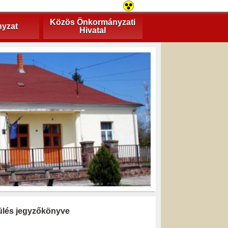
Közös Önkormányzati
yzat
Hivatal
i ülés jegyzőkönyve