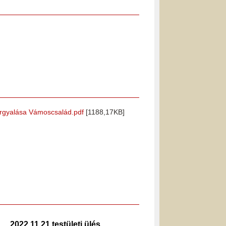
 tárgyalása Vámoscsalád.pdf
[1188,17KB]
2022.11.21 testületi ülés
2026.0