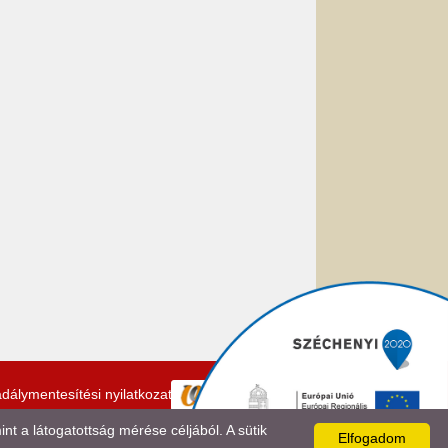
dálymentesítési nyilatkozat
 a látogatottság mérése céljából. A sütik
Elfogadom