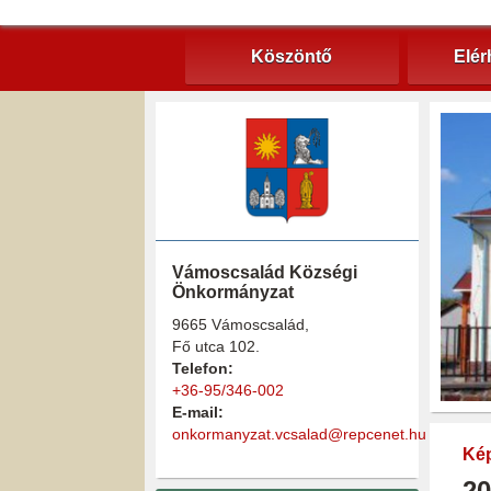
Köszöntő
Elér
Vámoscsalád Községi
Önkormányzat
9665 Vámoscsalád,
Fő utca 102.
Telefon:
+36-95/346-002
E-mail:
onkormanyzat.vcsalad@repcenet.hu
Kép
20