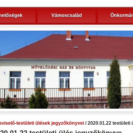
hetőségek
Vámoscsalád
Önkormán
viselő-testületi ülések jegyzőkönyvei
/ 2020.01.22 testület
20.01.22 testületi ülés jegyzőkönyve