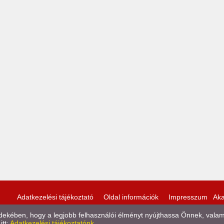
Adatkezelési tájékoztató
Oldal információk
Impresszum
Aka
kében, hogy a legjobb felhasználói élményt nyújthassa Önnek, valamint
itt:
Adatkezelési tájékoztatónk