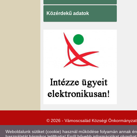
Közérdekű adatok
© 2026 - Vámoscsalád Községi Önkormányzat
Weboldalunk sütiket (cookie) használ működése folyamán annak érde
használatát bármikor letilthatja! Erről bővebb információkat olvashat 