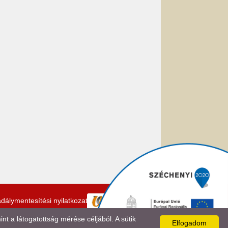
dálymentesítési nyilatkozat
 a látogatottság mérése céljából. A sütik
Elfogadom