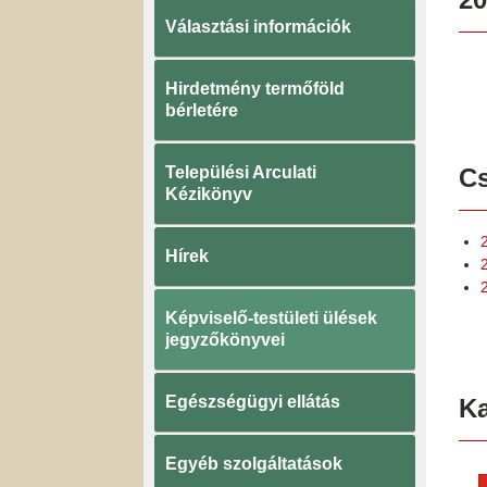
Választási információk
Hirdetmény termőföld
bérletére
Települési Arculati
Cs
Kézikönyv
Hírek
Képviselő-testületi ülések
jegyzőkönyvei
Egészségügyi ellátás
K
Egyéb szolgáltatások