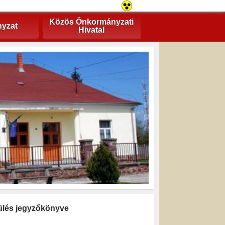
Közös Önkormányzati
yzat
Hivatal
i ülés jegyzőkönyve