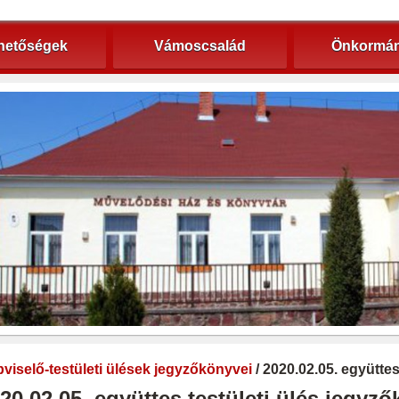
hetőségek
Vámoscsalád
Önkormán
viselő-testületi ülések jegyzőkönyvei
/ 2020.02.05. együtte
20.02.05. együttes testületi ülés jegyz