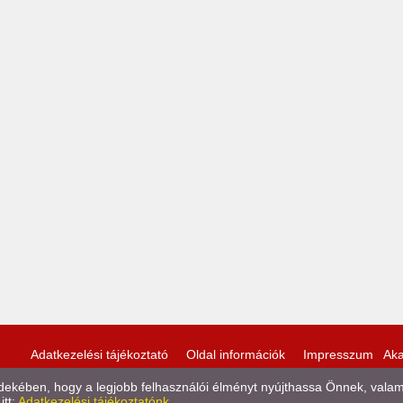
Adatkezelési tájékoztató
Oldal információk
Impresszum
Aka
kében, hogy a legjobb felhasználói élményt nyújthassa Önnek, valamint
itt:
Adatkezelési tájékoztatónk