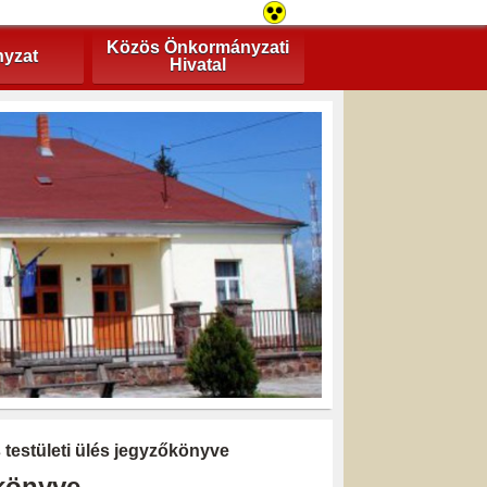
Közös Önkormányzati
yzat
Hivatal
s testületi ülés jegyzőkönyve
őkönyve