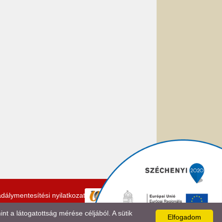
dálymentesítési nyilatkozat
 a látogatottság mérése céljából. A sütik
Elfogadom