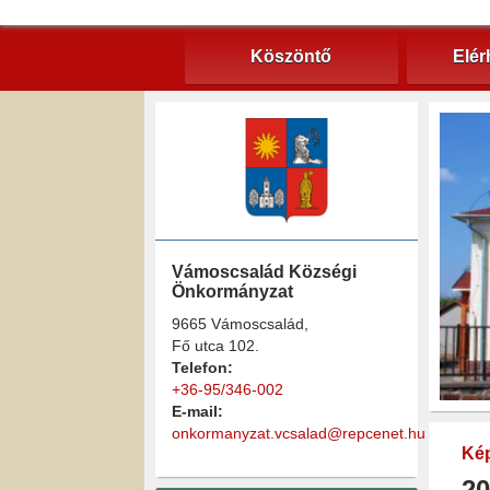
Köszöntő
Elér
Vámoscsalád Községi
Önkormányzat
9665 Vámoscsalád,
Fő utca 102.
Telefon:
+36-95/346-002
E-mail:
onkormanyzat.vcsalad@repcenet.hu
Kép
20