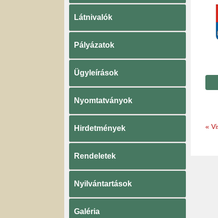
Látnivalók
Pályázatok
Ügyleírások
Nyomtatványok
«
Vi
Hirdetmények
Rendeletek
Nyilvántartások
Galéria