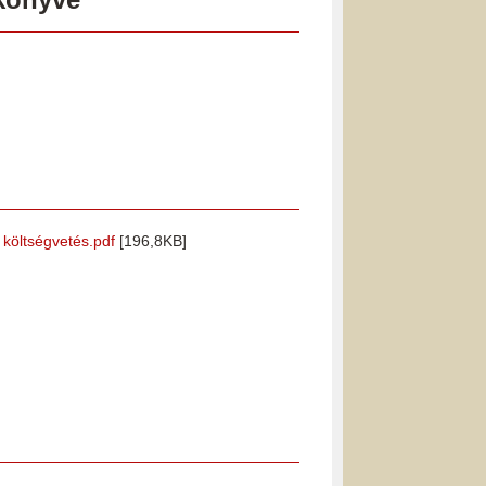
i költségvetés.pdf
[196,8KB]