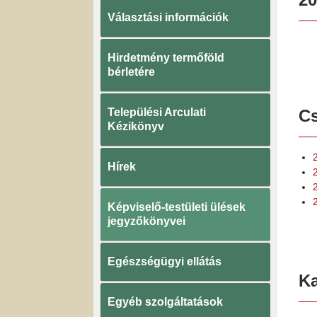
Választási információk
Hirdetmény termőföld
bérletére
Települési Arculati
Cs
Kézikönyv
Hírek
2
Képviselő-testületi ülések
jegyzőkönyvei
Egészségügyi ellátás
K
Egyéb szolgáltatások