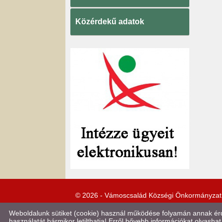
Közérdekű adatok
© 2026 - Vámoscsalád Községi Önkormányzat
Weboldalunk sütiket (cookie) használ működése folyamán annak érde
használatát bármikor letilthatja! Erről bővebb információkat olvashat 