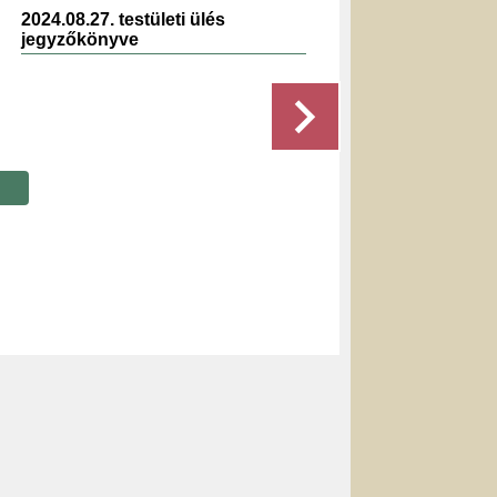
2024.08.27. testületi ülés
2023.1
jegyzőkönyve
jegyz
Részletek