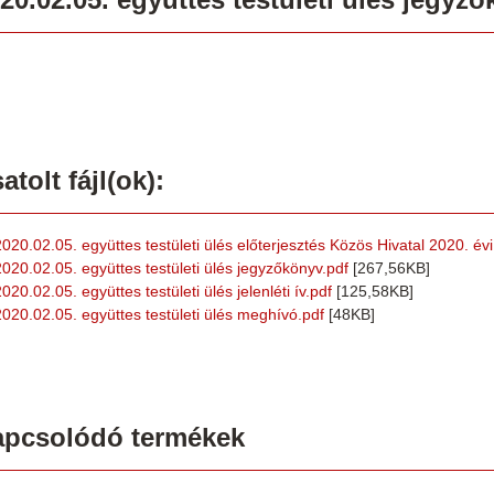
atolt fájl(ok):
2020.02.05. együttes testületi ülés előterjesztés Közös Hivatal 2020. év
2020.02.05. együttes testületi ülés jegyzőkönyv.pdf
[267,56KB]
020.02.05. együttes testületi ülés jelenléti ív.pdf
[125,58KB]
2020.02.05. együttes testületi ülés meghívó.pdf
[48KB]
apcsolódó termékek