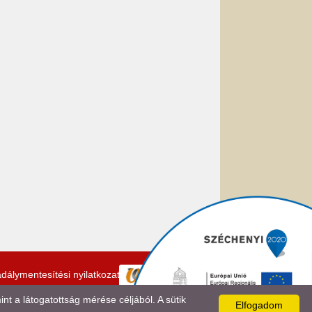
dálymentesítési nyilatkozat
 a látogatottság mérése céljából. A sütik
Elfogadom