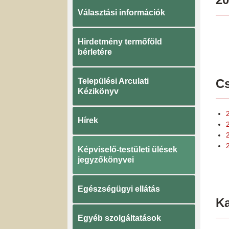
Választási információk
Hirdetmény termőföld
bérletére
Települési Arculati
Cs
Kézikönyv
Hírek
2
Képviselő-testületi ülések
jegyzőkönyvei
Egészségügyi ellátás
K
Egyéb szolgáltatások