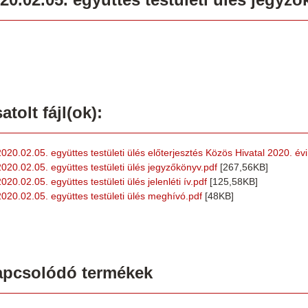
atolt fájl(ok):
2020.02.05. együttes testületi ülés előterjesztés Közös Hivatal 2020. év
2020.02.05. együttes testületi ülés jegyzőkönyv.pdf
[267,56KB]
020.02.05. együttes testületi ülés jelenléti ív.pdf
[125,58KB]
2020.02.05. együttes testületi ülés meghívó.pdf
[48KB]
apcsolódó termékek