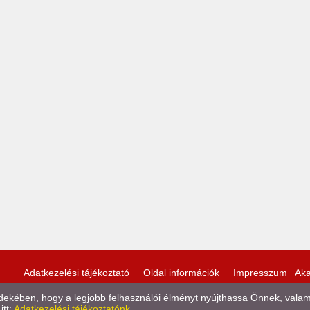
Adatkezelési tájékoztató
Oldal információk
Impresszum
Aka
kében, hogy a legjobb felhasználói élményt nyújthassa Önnek, valamint
itt:
Adatkezelési tájékoztatónk