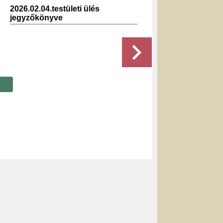
2026.02.04.testületi ülés
2022.0
jegyzőkönyve
jegyz
Részletek