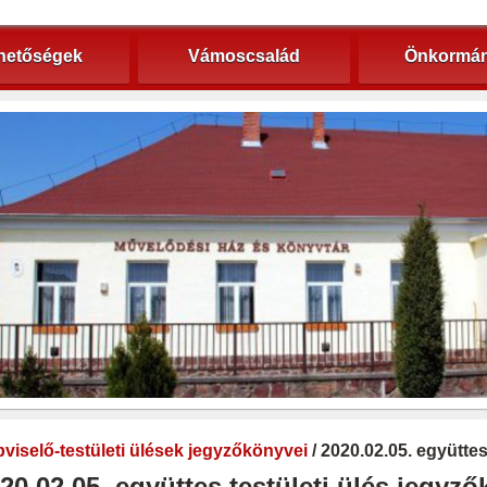
hetőségek
Vámoscsalád
Önkormán
viselő-testületi ülések jegyzőkönyvei
/ 2020.02.05. együtte
20.02.05. együttes testületi ülés jegyz