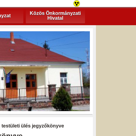
Közös Önkormányzati
yzat
Hivatal
s testületi ülés jegyzőkönyve
őkönyve