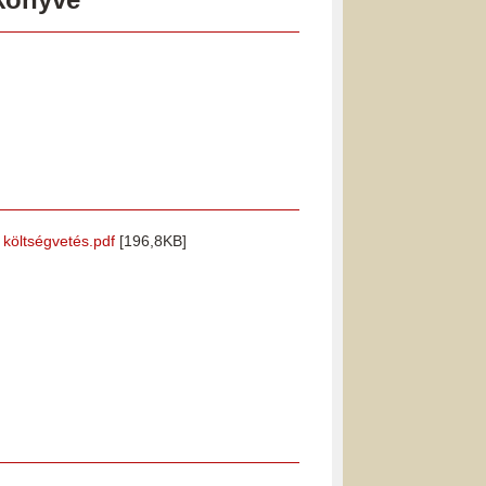
i költségvetés.pdf
[196,8KB]