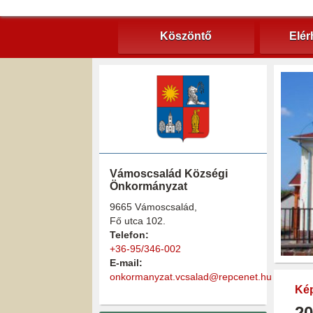
Köszöntő
Elér
Vámoscsalád Községi
Önkormányzat
9665 Vámoscsalád,
Fő utca 102.
Telefon:
+36-95/346-002
E-mail:
onkormanyzat.vcsalad@repcenet.hu
Kép
20