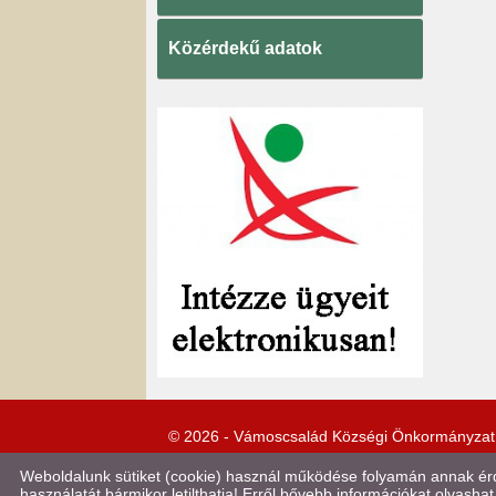
Közérdekű adatok
© 2026 - Vámoscsalád Községi Önkormányzat
Weboldalunk sütiket (cookie) használ működése folyamán annak érde
használatát bármikor letilthatja! Erről bővebb információkat olvashat 