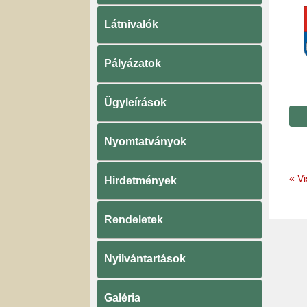
Látnivalók
Pályázatok
Ügyleírások
Nyomtatványok
«
Vi
Hirdetmények
Rendeletek
Nyilvántartások
Galéria