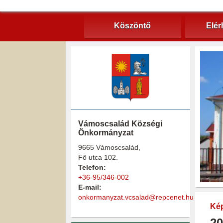
Köszöntő
Elér
Vámoscsalád Községi
Önkormányzat
9665 Vámoscsalád,
Fő utca 102.
Telefon:
+36-95/346-002
E-mail:
onkormanyzat.vcsalad@repcenet.hu
Kép
20