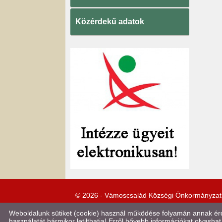
Közérdekű adatok
© 2026 - Vámoscsalád Községi Önkormányzat
Weboldalunk sütiket (cookie) használ működése folyamán annak érde
használatát bármikor letilthatja! Erről bővebb információkat olvashat 