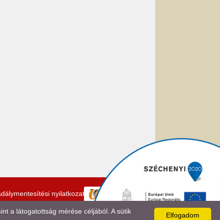
dálymentesítési nyilatkozat
 a látogatottság mérése céljából. A sütik
Elfogadom