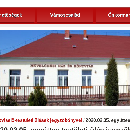
hetőségek
Vámoscsalád
Önkormán
viselő-testületi ülések jegyzőkönyvei
/ 2020.02.05. együtte
20.02.05. együttes testületi ülés jegyz