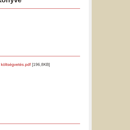
i költségvetés.pdf
[196,8KB]