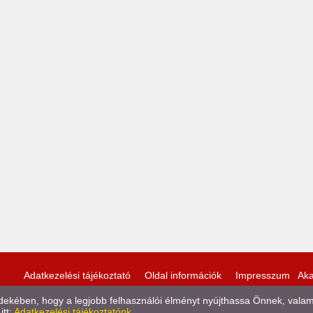
Adatkezelési tájékoztató
Oldal információk
Impresszum
Aka
kében, hogy a legjobb felhasználói élményt nyújthassa Önnek, valamint
itt:
Adatkezelési tájékoztatónk