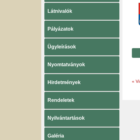
Látnivalók
Pályázatok
Ügyleírások
Nyomtatványok
«
Vi
Hirdetmények
Rendeletek
Nyilvántartások
Galéria