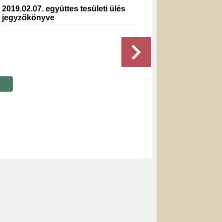
2019.02.07. együttes tesületi ülés
2025.0
jegyzőkönyve
jegyz
Részletek