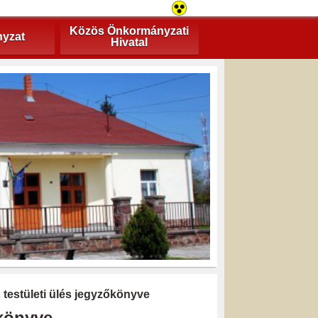
Közös Önkormányzati
yzat
Hivatal
s testületi ülés jegyzőkönyve
őkönyve