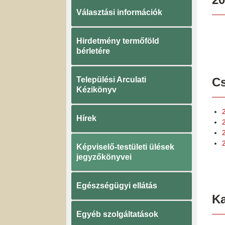
Választási információk
Hirdetmény termőföld
bérletére
Települési Arculati
Cs
Kézikönyv
Hírek
2
Képviselő-testületi ülések
jegyzőkönyvei
Egészségügyi ellátás
K
Egyéb szolgáltatások