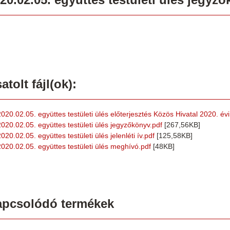
atolt fájl(ok):
2020.02.05. együttes testületi ülés előterjesztés Közös Hivatal 2020. év
2020.02.05. együttes testületi ülés jegyzőkönyv.pdf
[267,56KB]
020.02.05. együttes testületi ülés jelenléti ív.pdf
[125,58KB]
2020.02.05. együttes testületi ülés meghívó.pdf
[48KB]
apcsolódó termékek