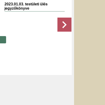
2023.01.03. testületi ülés
2020.02
jegyzőkönyve
jegyző
Részletek