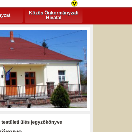
Közös Önkormányzati
yzat
Hivatal
s testületi ülés jegyzőkönyve
őkönyve