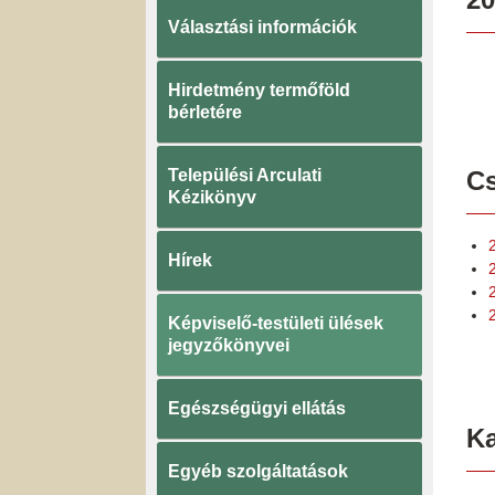
Választási információk
Hirdetmény termőföld
bérletére
Települési Arculati
Cs
Kézikönyv
Hírek
2
Képviselő-testületi ülések
jegyzőkönyvei
Egészségügyi ellátás
K
Egyéb szolgáltatások