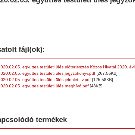
atolt fájl(ok):
2020.02.05. együttes testületi ülés előterjesztés Közös Hivatal 2020. év
2020.02.05. együttes testületi ülés jegyzőkönyv.pdf
[267,56KB]
020.02.05. együttes testületi ülés jelenléti ív.pdf
[125,58KB]
2020.02.05. együttes testületi ülés meghívó.pdf
[48KB]
apcsolódó termékek