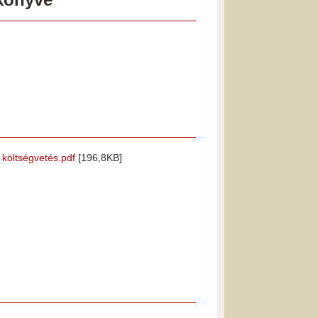
i költségvetés.pdf
[196,8KB]