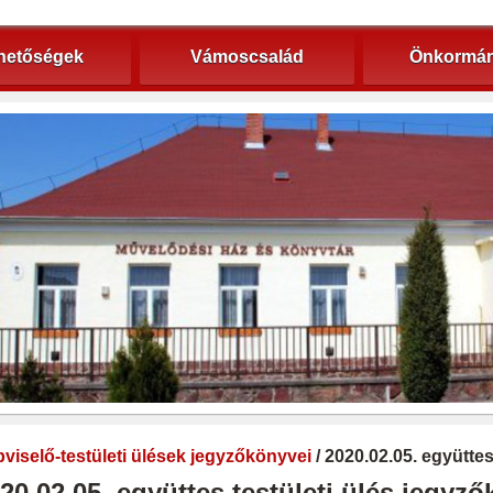
hetőségek
Vámoscsalád
Önkormán
viselő-testületi ülések jegyzőkönyvei
/ 2020.02.05. együtte
20.02.05. együttes testületi ülés jegyz