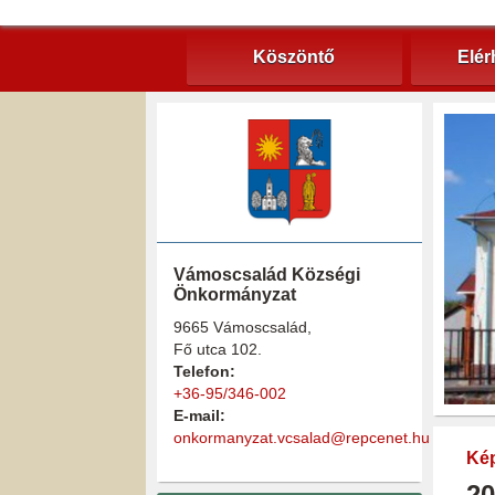
Köszöntő
Elér
Vámoscsalád Községi
Önkormányzat
9665 Vámoscsalád,
Fő utca 102.
Telefon:
+36-95/346-002
E-mail:
onkormanyzat.vcsalad@repcenet.hu
Kép
20