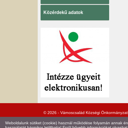
Közérdekű adatok
© 2026 - Vámoscsalád Községi Önkormányzat
Weboldalunk sütiket (cookie) használ működése folyamán annak érde
használatát bármikor letilthatja! Erről bővebb információkat olvashat 