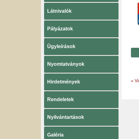
Látnivalók
Pályázatok
Ügyleírások
Nyomtatványok
«
Vi
Hirdetmények
Rendeletek
Nyilvántartások
Galéria