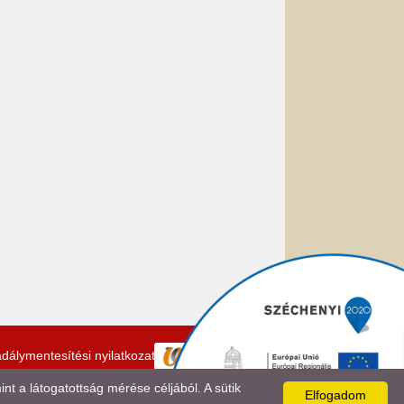
dálymentesítési nyilatkozat
 a látogatottság mérése céljából. A sütik
Elfogadom