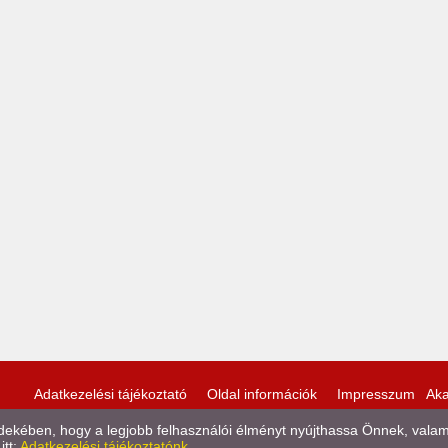
Adatkezelési tájékoztató
Oldal információk
Impresszum
Aka
kében, hogy a legjobb felhasználói élményt nyújthassa Önnek, valamint
itt:
Adatkezelési tájékoztatónk