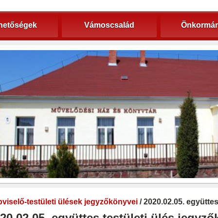
hetőségek
Vámoscsalád
Önkormán
viselő-testületi ülések jegyzőkönyvei
/ 2020.02.05. együtte
20.02.05. együttes testületi ülés jegyz