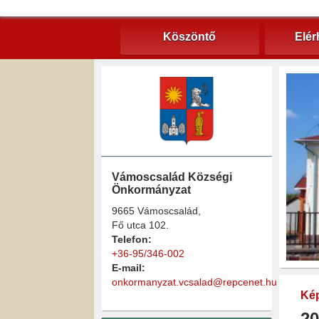
Köszöntő
Elér
Vámoscsalád Községi
Önkormányzat
9665 Vámoscsalád,
Fő utca 102.
Telefon:
+36-95/346-002
E-mail:
onkormanyzat.vcsalad@repcenet.hu
Kép
20