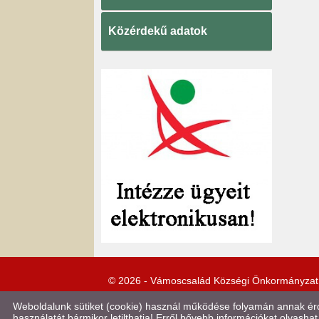
Közérdekű adatok
© 2026 - Vámoscsalád Községi Önkormányzat
Weboldalunk sütiket (cookie) használ működése folyamán annak érde
használatát bármikor letilthatja! Erről bővebb információkat olvashat 