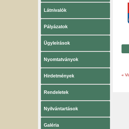
Látnivalók
Pályázatok
Ügyleírások
Nyomtatványok
«
Vi
Hirdetmények
Rendeletek
Nyilvántartások
Galéria