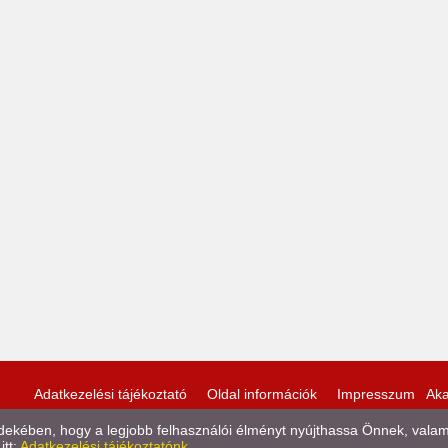
Adatkezelési tájékoztató
Oldal információk
Impresszum
Aka
kében, hogy a legjobb felhasználói élményt nyújthassa Önnek, valamint
itt:
Adatkezelési tájékoztatónk