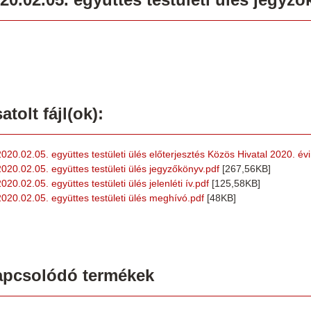
atolt fájl(ok):
2020.02.05. együttes testületi ülés előterjesztés Közös Hivatal 2020. év
2020.02.05. együttes testületi ülés jegyzőkönyv.pdf
[267,56KB]
020.02.05. együttes testületi ülés jelenléti ív.pdf
[125,58KB]
2020.02.05. együttes testületi ülés meghívó.pdf
[48KB]
apcsolódó termékek