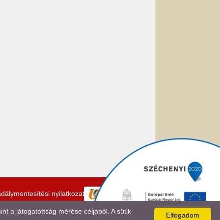
dálymentesítési nyilatkozat
 a látogatottság mérése céljából. A sütik
Elfogadom