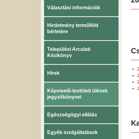
Választási információk
Hirdetmény termőföld
bérletére
Települési Arculati
Cs
Kézikönyv
Hírek
2
Képviselő-testületi ülések
jegyzőkönyvei
Egészségügyi ellátás
K
Egyéb szolgáltatások