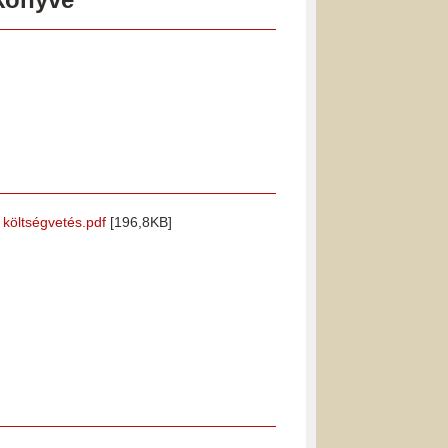
i költségvetés.pdf
[196,8KB]