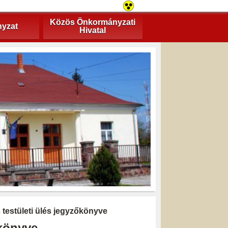
Közös Önkormányzati
yzat
Hivatal
s testületi ülés jegyzőkönyve
őkönyve