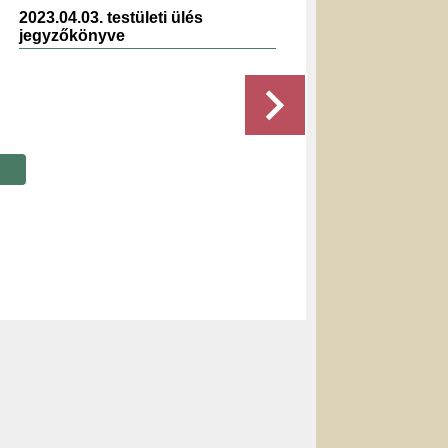
2023.04.03. testületi ülés
2019.02.
jegyzőkönyve
jegyzők
Részletek