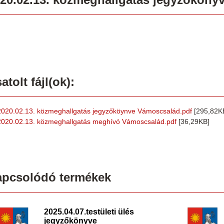
atolt fájl(ok):
2020.02.13. közmeghallgatás jegyzőköynve Vámoscsalád.pdf
[295,82K
2020.02.13. közmeghallgatás meghívó Vámoscsalád.pdf
[36,29KB]
apcsolódó termékek
2025.04.07.testületi ülés
jegyzőkönyve