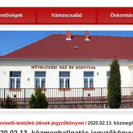
hetőségek
Vámoscsalád
Önkormán
viselő-testületi ülések jegyzőkönyvei
/ 2020.02.13. közmeg
20.02.13. közmeghallgatás jegyzőköny