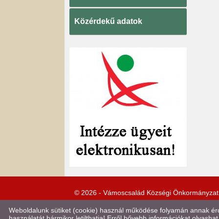
Közérdekű adatok
© 2026 - Vámoscsalád Községi Önkormányzat
Weboldalunk sütiket (cookie) használ működése folyamán annak érde
használatát bármikor letilthatja! Erről bővebb információkat olvashat 