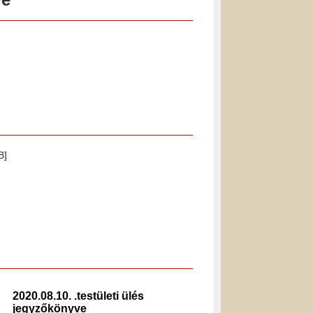
B]
2020.08.10. .testületi ülés
2023.0
jegyzőkönyve
jegyz