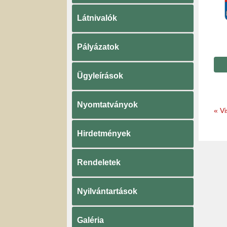
Látnivalók
Pályázatok
Ügyleírások
Nyomtatványok
«
Vi
Hirdetmények
Rendeletek
Nyilvántartások
Galéria