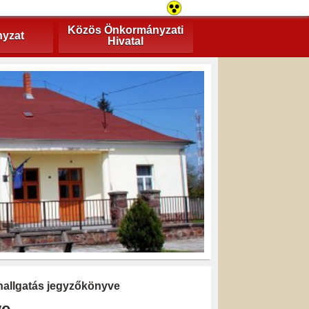
Közös Önkormányzati
yzat
Hivatal
hallgatás jegyzőkönyve
ve