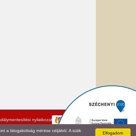
dálymentesítési nyilatkozat
 a látogatottság mérése céljából. A sütik
Elfogadom