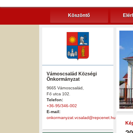
Köszöntő
Elér
Vámoscsalád Községi
Önkormányzat
9665 Vámoscsalád,
Fő utca 102.
Telefon:
+36-95/346-002
E-mail:
onkormanyzat.vcsalad@repcenet.hu
Kép
20