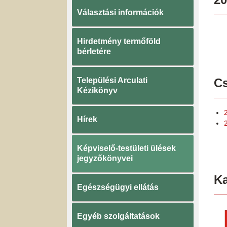
Választási információk
Hirdetmény termőföld
bérletére
Települési Arculati
Cs
Kézikönyv
Hírek
Képviselő-testületi ülések
jegyzőkönyvei
K
Egészségügyi ellátás
Egyéb szolgáltatások