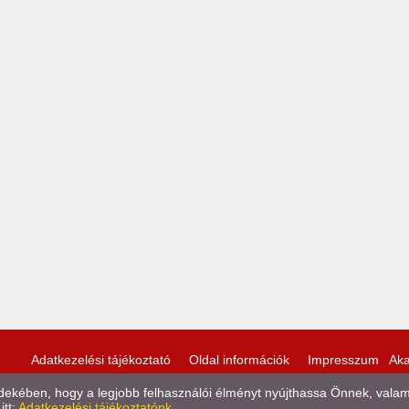
Adatkezelési tájékoztató
Oldal információk
Impresszum
Aka
kében, hogy a legjobb felhasználói élményt nyújthassa Önnek, valamint
itt:
Adatkezelési tájékoztatónk