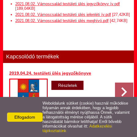
Hirdetmény termőföld
2021.08.02. Vámoscsalád testületi ülés jegyzőkönyv ív.pdf
bérletére
[189,04KB]
2021.08.02. Vámoscsalád testületi ülés jelenléti ív.pdf
[27,42KB]
2021.08.02. Vámoscsalád testületi ülés meghívó.pdf
[42,74KB]
Települési Arculati
Kézikönyv
Hírek
Kapcsolódó termékek
Képviselő-testületi ülések
jegyzőkönyvei
2019.04.24. testületi ülés jegyzőkönyve
Egészségügyi ellátás
Részletek
Egyéb szolgáltatások
Weboldalunk sütiket (cookie) használ működése
folyamán annak érdekében, hogy a legjobb
felhasználói élményt nyújthassa Önnek, valamint
Elfogadom
Látnivalók
a látogatottság mérése céljából. A sütik
használatát bármikor letilthatja! Erről bővebb
Vissza az előző oldalra!
információkat olvashat itt:
Adatkezelési
tájékoztatónk
Pályázatok