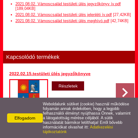
Hirdetmény termőföld
2021.08.02. Vámoscsalád testületi ülés jegyzőkönyv ív.pdf
bérletére
[189,04KB]
2021.08.02. Vámoscsalád testületi ülés jelenléti ív.pdf
[27,42KB]
2021.08.02. Vámoscsalád testületi ülés meghívó.pdf
[42,74KB]
Települési Arculati
Kézikönyv
Hírek
Kapcsolódó termékek
Képviselő-testületi ülések
jegyzőkönyvei
2022.02.15.testületi ülés jegyzőkönyve
Egészségügyi ellátás
Részletek
Egyéb szolgáltatások
Weboldalunk sütiket (cookie) használ működése
folyamán annak érdekében, hogy a legjobb
felhasználói élményt nyújthassa Önnek, valamint
Elfogadom
Látnivalók
a látogatottság mérése céljából. A sütik
használatát bármikor letilthatja! Erről bővebb
Vissza az előző oldalra!
információkat olvashat itt:
Adatkezelési
tájékoztatónk
Pályázatok