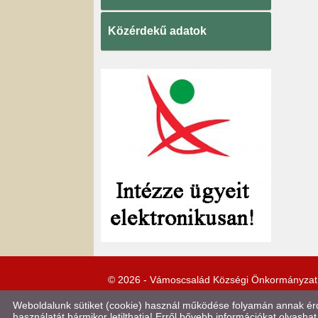
Közérdekű adatok
© 2026 - Vámoscsalád Községi Önkormányzat
Weboldalunk sütiket (cookie) használ működése folyamán annak érde
használatát bármikor letilthatja! Erről bővebb információkat olvashat 