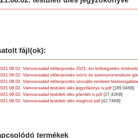
atolt fájl(ok):
2021.08.02. Vámoscsalád előterjesztés 2021. évi költségvetés módosít
2021.08.02. Vámoscsalád előterjesztés ivóvíz és szennyvízrendszer gördü
2021.08.02. Vámoscsalád előterjesztés szociális rendelet felülvizsgálata
2021.08.02. Vámoscsalád testületi ülés jegyzőkönyv ív.pdf
[189,04KB]
2021.08.02. Vámoscsalád testületi ülés jelenléti ív.pdf
[27,42KB]
2021.08.02. Vámoscsalád testületi ülés meghívó.pdf
[42,74KB]
apcsolódó termékek