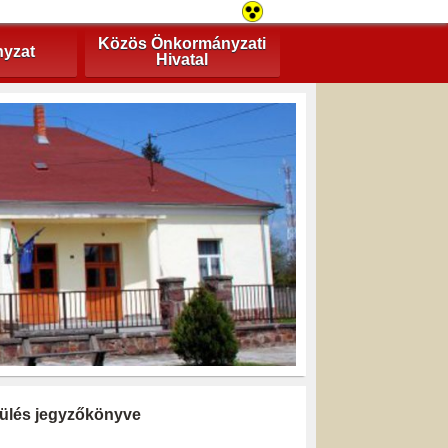
Közös Önkormányzati
yzat
Hivatal
i ülés jegyzőkönyve