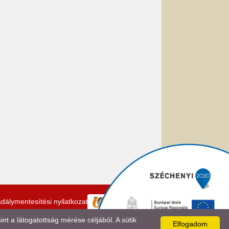
dálymentesítési nyilatkozat
 a látogatottság mérése céljából. A sütik
Elfogadom