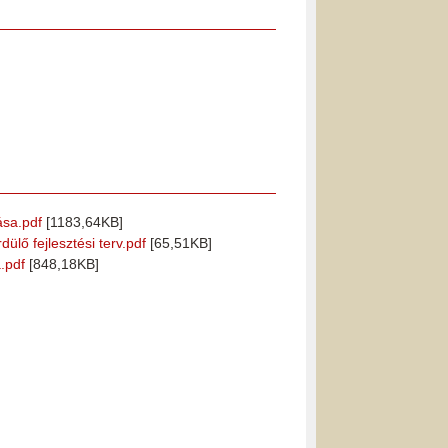
ása.pdf
[1183,64KB]
lő fejlesztési terv.pdf
[65,51KB]
.pdf
[848,18KB]