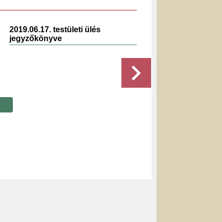
2019.06.17. testületi ülés
2020.0
jegyzőkönyve
jegyz
Részletek