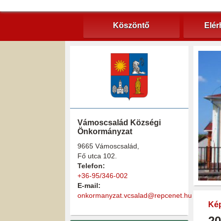
Köszöntő
Elér
Vámoscsalád Községi
Önkormányzat
9665 Vámoscsalád,
Fő utca 102.
Telefon:
+36-95/346-002
E-mail:
onkormanyzat.vcsalad@repcenet.hu
Kép
20