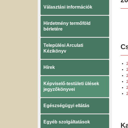
Választási információk
Hirdetmény termőföld
bérletére
Települési Arculati
Cs
Kézikönyv
Hírek
Képviselő-testületi ülések
jegyzőkönyvei
Egészségügyi ellátás
Egyéb szolgáltatások
K