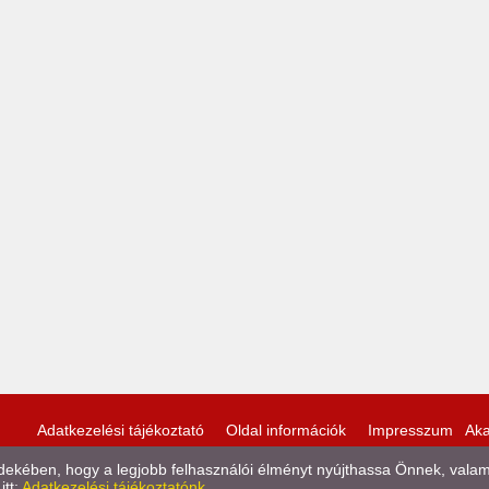
Adatkezelési tájékoztató
Oldal információk
Impresszum
Aka
kében, hogy a legjobb felhasználói élményt nyújthassa Önnek, valamint
itt:
Adatkezelési tájékoztatónk