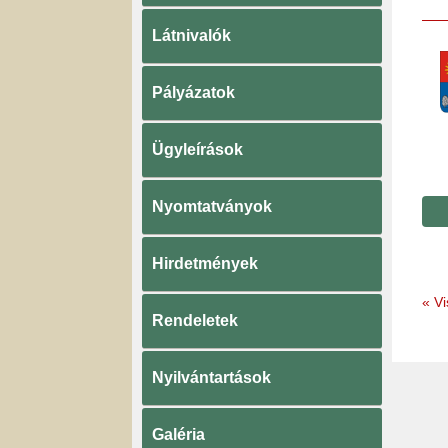
Látnivalók
Pályázatok
Ügyleírások
Nyomtatványok
Hirdetmények
«
Vi
Rendeletek
Nyilvántartások
Galéria