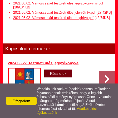
Hirdetmény termőföld
2021.08.02. Vámoscsalád testületi ülés jegyzőkönyv ív.pdf
bérletére
[189,04KB]
2021.08.02. Vámoscsalád testületi ülés jelenléti ív.pdf
[27,42KB]
2021.08.02. Vámoscsalád testületi ülés meghívó.pdf
[42,74KB]
Települési Arculati
Kézikönyv
Hírek
Kapcsolódó termékek
Képviselő-testületi ülések
jegyzőkönyvei
2024.08.27. testületi ülés jegyzőkönyve
Egészségügyi ellátás
Részletek
Egyéb szolgáltatások
Weboldalunk sütiket (cookie) használ működése
folyamán annak érdekében, hogy a legjobb
felhasználói élményt nyújthassa Önnek, valamint
Elfogadom
Látnivalók
a látogatottság mérése céljából. A sütik
használatát bármikor letilthatja! Erről bővebb
Vissza az előző oldalra!
információkat olvashat itt:
Adatkezelési
tájékoztatónk
Pályázatok