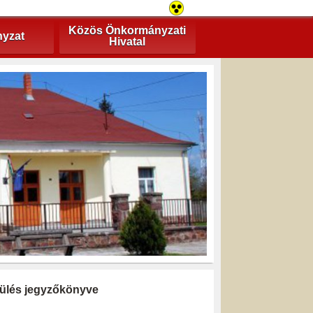
Közös Önkormányzati
yzat
Hivatal
i ülés jegyzőkönyve