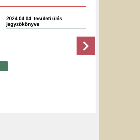
2024.04.04. tesületi ülés
2024.0
jegyzőkönyve
jegyz
Részletek