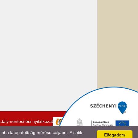
dálymentesítési nyilatkozat
 a látogatottság mérése céljából. A sütik
Elfogadom