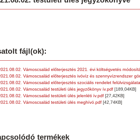
atolt fájl(ok):
2021.08.02. Vámoscsalád előterjesztés 2021. évi költségvetés módosít
2021.08.02. Vámoscsalád előterjesztés ivóvíz és szennyvízrendszer gördü
2021.08.02. Vámoscsalád előterjesztés szociális rendelet felülvizsgálata
2021.08.02. Vámoscsalád testületi ülés jegyzőkönyv ív.pdf
[189,04KB]
2021.08.02. Vámoscsalád testületi ülés jelenléti ív.pdf
[27,42KB]
2021.08.02. Vámoscsalád testületi ülés meghívó.pdf
[42,74KB]
apcsolódó termékek