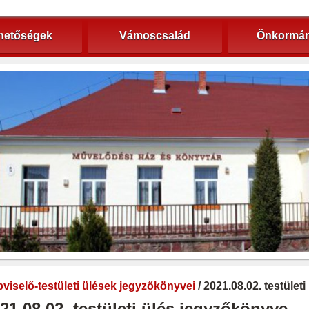
hetőségek
Vámoscsalád
Önkormán
viselő-testületi ülések jegyzőkönyvei
/ 2021.08.02. testület
21.08.02. testületi ülés jegyzőkönyve