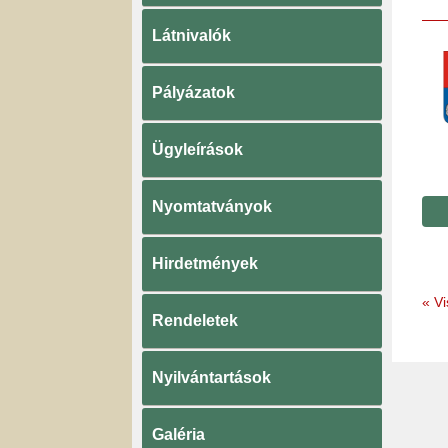
Látnivalók
Pályázatok
Ügyleírások
Nyomtatványok
Hirdetmények
«
Vi
Rendeletek
Nyilvántartások
Galéria