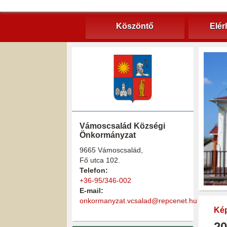
Köszöntő
Elér
Vámoscsalád Községi
Önkormányzat
9665 Vámoscsalád,
Fő utca 102.
Telefon:
+36-95/346-002
E-mail:
onkormanyzat.vcsalad@repcenet.hu
Kép
20