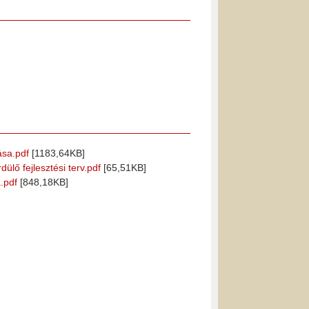
ása.pdf
[1183,64KB]
lő fejlesztési terv.pdf
[65,51KB]
.pdf
[848,18KB]