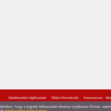
Adatkezelési tájékoztató
Oldal információk
Impresszum
Aka
kében, hogy a legjobb felhasználói élményt nyújthassa Önnek, valamint
itt:
Adatkezelési tájékoztatónk