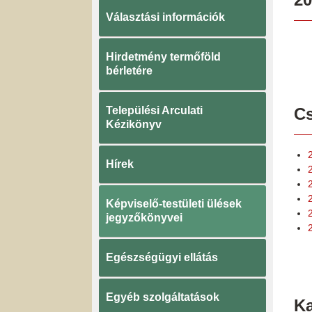
Választási információk
Hirdetmény termőföld
bérletére
Települési Arculati
Cs
Kézikönyv
Hírek
Képviselő-testületi ülések
jegyzőkönyvei
Egészségügyi ellátás
Egyéb szolgáltatások
K