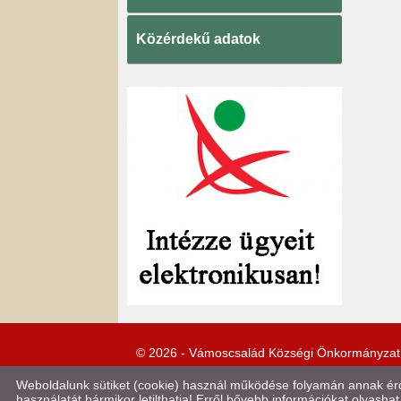
Közérdekű adatok
© 2026 - Vámoscsalád Községi Önkormányzat
Weboldalunk sütiket (cookie) használ működése folyamán annak érde
használatát bármikor letilthatja! Erről bővebb információkat olvashat 