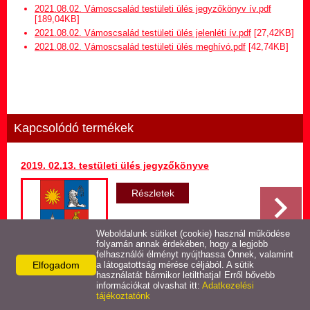
Hirdetmény termőföld
2021.08.02. Vámoscsalád testületi ülés jegyzőkönyv ív.pdf
bérletére
[189,04KB]
2021.08.02. Vámoscsalád testületi ülés jelenléti ív.pdf
[27,42KB]
2021.08.02. Vámoscsalád testületi ülés meghívó.pdf
[42,74KB]
Települési Arculati
Kézikönyv
Hírek
Kapcsolódó termékek
Képviselő-testületi ülések
jegyzőkönyvei
2019. 02.13. testületi ülés jegyzőkönyve
Egészségügyi ellátás
Részletek
Egyéb szolgáltatások
Weboldalunk sütiket (cookie) használ működése
folyamán annak érdekében, hogy a legjobb
felhasználói élményt nyújthassa Önnek, valamint
Elfogadom
Látnivalók
a látogatottság mérése céljából. A sütik
használatát bármikor letilthatja! Erről bővebb
Vissza az előző oldalra!
információkat olvashat itt:
Adatkezelési
tájékoztatónk
Pályázatok