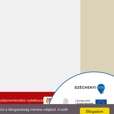
dálymentesítési nyilatkozat
 a látogatottság mérése céljából. A sütik
Elfogadom