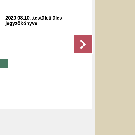
2020.08.10. .testületi ülés
2023.1
jegyzőkönyve
jegyz
Részletek