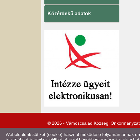
Közérdekű adatok
© 2026 - Vámoscsalád Községi Önkormányzat
Weboldalunk sütiket (cookie) használ működése folyamán annak érde
használatát bármikor letilthatja! Erről bővebb információkat olvashat 