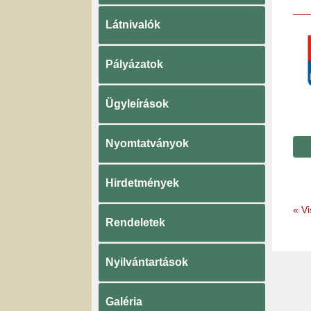
Látnivalók
Pályázatok
Ügyleírások
Nyomtatványok
Hirdetmények
«
Vi
Rendeletek
Nyilvántartások
Galéria