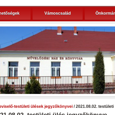
hetőségek
Vámoscsalád
Önkormán
viselő-testületi ülések jegyzőkönyvei
/ 2021.08.02. testület
21.08.02. testületi ülés jegyzőkönyve