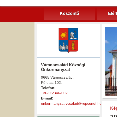
Köszöntő
Elér
Vámoscsalád Községi
Önkormányzat
9665 Vámoscsalád,
Fő utca 102.
Telefon:
+36-95/346-002
E-mail:
onkormanyzat.vcsalad@repcenet.hu
Kép
20