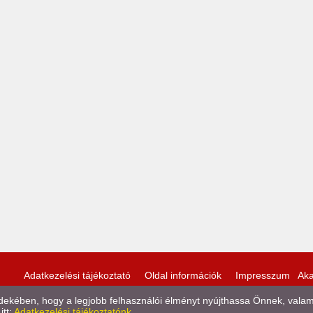
Adatkezelési tájékoztató
Oldal információk
Impresszum
Aka
kében, hogy a legjobb felhasználói élményt nyújthassa Önnek, valamint
itt:
Adatkezelési tájékoztatónk