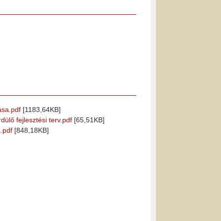
ása.pdf
[1183,64KB]
lő fejlesztési terv.pdf
[65,51KB]
.pdf
[848,18KB]