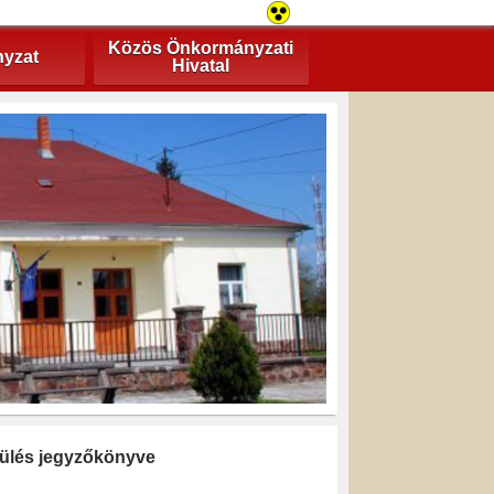
Közös Önkormányzati
yzat
Hivatal
i ülés jegyzőkönyve