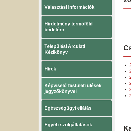
Választási információk
Hirdetmény termőföld
bérletére
Települési Arculati
Cs
Kézikönyv
Hírek
Képviselő-testületi ülések
jegyzőkönyvei
Egészségügyi ellátás
Egyéb szolgáltatások
K