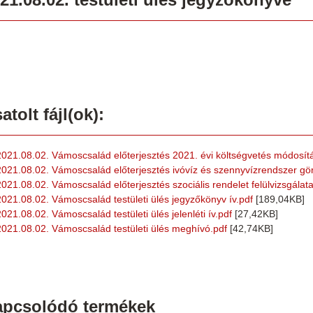
atolt fájl(ok):
2021.08.02. Vámoscsalád előterjesztés 2021. évi költségvetés módosít
2021.08.02. Vámoscsalád előterjesztés ivóvíz és szennyvízrendszer gördü
2021.08.02. Vámoscsalád előterjesztés szociális rendelet felülvizsgálata
2021.08.02. Vámoscsalád testületi ülés jegyzőkönyv ív.pdf
[189,04KB]
2021.08.02. Vámoscsalád testületi ülés jelenléti ív.pdf
[27,42KB]
2021.08.02. Vámoscsalád testületi ülés meghívó.pdf
[42,74KB]
apcsolódó termékek