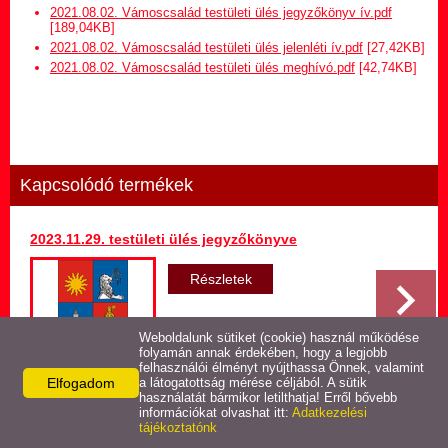
Hirdetmény termőföld
2021.08.02. Vámoscsalád testületi ülés jegyzőkönyv ív.pdf
bérletére
[189,04KB]
2021.08.02. Vámoscsalád testületi ülés jelenléti ív.pdf
[27,42KB]
2021.08.02. Vámoscsalád testületi ülés meghívó.pdf
[42,74KB]
Települési Arculati
Kézikönyv
Hírek
Kapcsolódó termékek
Képviselő-testületi ülések
jegyzőkönyvei
2023.11.29. testületi ülés jegyzőkönyve
Egészségügyi ellátás
Részletek
Egyéb szolgáltatások
Weboldalunk sütiket (cookie) használ működése
folyamán annak érdekében, hogy a legjobb
felhasználói élményt nyújthassa Önnek, valamint
Elfogadom
Látnivalók
a látogatottság mérése céljából. A sütik
használatát bármikor letilthatja! Erről bővebb
Vissza az előző oldalra!
információkat olvashat itt:
Adatkezelési
tájékoztatónk
Pályázatok