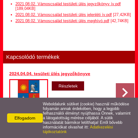
Hirdetmény termőföld
2021.08.02. Vámoscsalád testületi ülés jegyzőkönyv ív.pdf
bérletére
[189,04KB]
2021.08.02. Vámoscsalád testületi ülés jelenléti ív.pdf
[27,42KB]
2021.08.02. Vámoscsalád testületi ülés meghívó.pdf
[42,74KB]
Települési Arculati
Kézikönyv
Hírek
Kapcsolódó termékek
Képviselő-testületi ülések
jegyzőkönyvei
2024.04.04. tesületi ülés jegyzőkönyve
Egészségügyi ellátás
Részletek
Egyéb szolgáltatások
Weboldalunk sütiket (cookie) használ működése
folyamán annak érdekében, hogy a legjobb
felhasználói élményt nyújthassa Önnek, valamint
Elfogadom
Látnivalók
a látogatottság mérése céljából. A sütik
használatát bármikor letilthatja! Erről bővebb
Vissza az előző oldalra!
információkat olvashat itt:
Adatkezelési
tájékoztatónk
Pályázatok