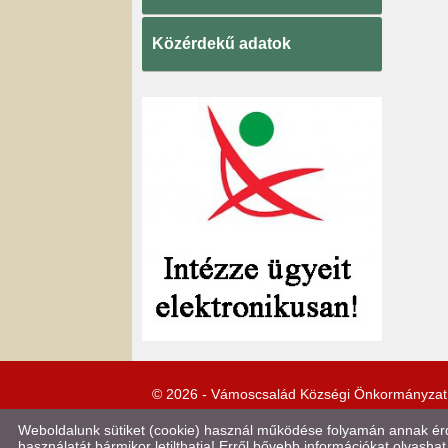
Közérdekű adatok
© 2026 - Vámoscsalád Községi Önkormányzat
Weboldalunk sütiket (cookie) használ működése folyamán annak érde
használatát bármikor letilthatja! Erről bővebb információkat olvashat 