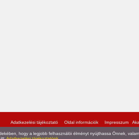
Adatkezelési tájékoztató
Oldal információk
Impresszum
Aka
kében, hogy a legjobb felhasználói élményt nyújthassa Önnek, valamint
itt:
Adatkezelési tájékoztatónk