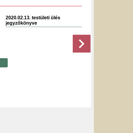
2020.02.13. testületi ülés
2024.10
jegyzőkönyve
jegyző
Részletek