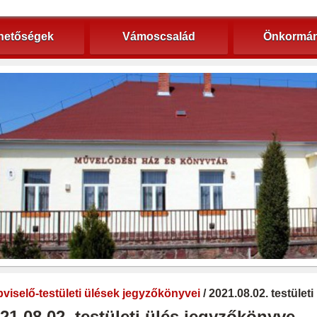
hetőségek
Vámoscsalád
Önkormán
viselő-testületi ülések jegyzőkönyvei
/ 2021.08.02. testület
21.08.02. testületi ülés jegyzőkönyve