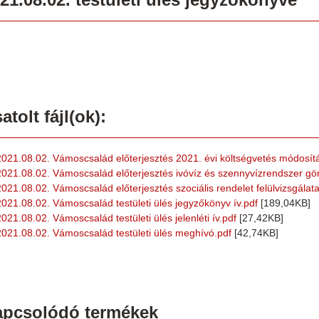
atolt fájl(ok):
2021.08.02. Vámoscsalád előterjesztés 2021. évi költségvetés módosít
2021.08.02. Vámoscsalád előterjesztés ivóvíz és szennyvízrendszer gördü
2021.08.02. Vámoscsalád előterjesztés szociális rendelet felülvizsgálata
2021.08.02. Vámoscsalád testületi ülés jegyzőkönyv ív.pdf
[189,04KB]
2021.08.02. Vámoscsalád testületi ülés jelenléti ív.pdf
[27,42KB]
2021.08.02. Vámoscsalád testületi ülés meghívó.pdf
[42,74KB]
apcsolódó termékek