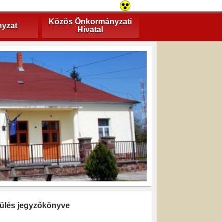
Közös Önkormányzati
yzat
Hivatal
i ülés jegyzőkönyve