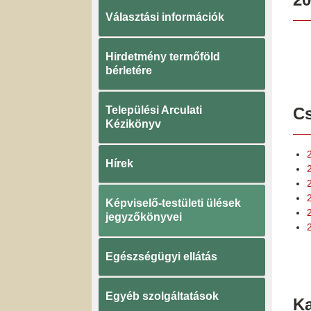
Választási információk
Hirdetmény termőföld
bérletére
Települési Arculati
Cs
Kézikönyv
Hírek
Képviselő-testületi ülések
jegyzőkönyvei
Egészségügyi ellátás
Egyéb szolgáltatások
K