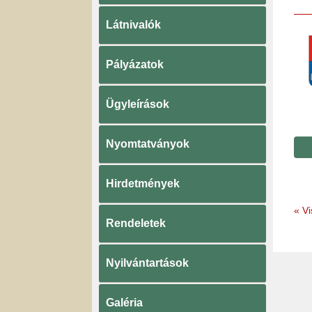
Látnivalók
Pályázatok
Ügyleírások
Nyomtatványok
Hirdetmények
«
Vi
Rendeletek
Nyilvántartások
Galéria