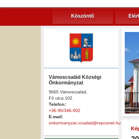
Köszöntő
Elér
Vámoscsalád Községi
Önkormányzat
9665 Vámoscsalád,
Fő utca 102.
Telefon:
+36-95/346-002
E-mail:
onkormanyzat.vcsalad@repcenet.hu
Kép
20