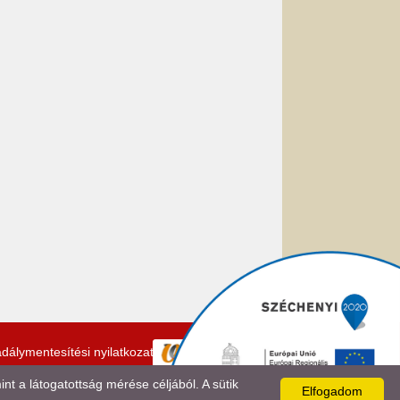
dálymentesítési nyilatkozat
 a látogatottság mérése céljából. A sütik
Elfogadom