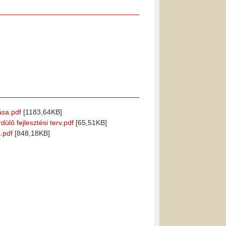
ása.pdf
[1183,64KB]
lő fejlesztési terv.pdf
[65,51KB]
.pdf
[848,18KB]