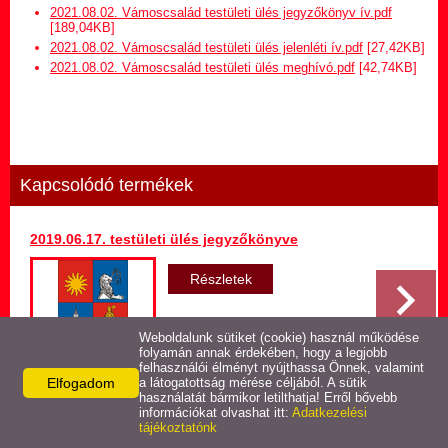
Hirdetmény termőföld
2021.08.02. Vámoscsalád testületi ülés jegyzőkönyv ív.pdf
bérletére
[189,04KB]
2021.08.02. Vámoscsalád testületi ülés jelenléti ív.pdf
[27,42KB]
2021.08.02. Vámoscsalád testületi ülés meghívó.pdf
[42,74KB]
Települési Arculati
Kézikönyv
Hírek
Kapcsolódó termékek
Képviselő-testületi ülések
jegyzőkönyvei
2019.06.17. testületi ülés jegyzőkönyve
Egészségügyi ellátás
Részletek
Egyéb szolgáltatások
Weboldalunk sütiket (cookie) használ működése
folyamán annak érdekében, hogy a legjobb
felhasználói élményt nyújthassa Önnek, valamint
Elfogadom
Látnivalók
a látogatottság mérése céljából. A sütik
használatát bármikor letilthatja! Erről bővebb
Vissza az előző oldalra!
információkat olvashat itt:
Adatkezelési
tájékoztatónk
Pályázatok