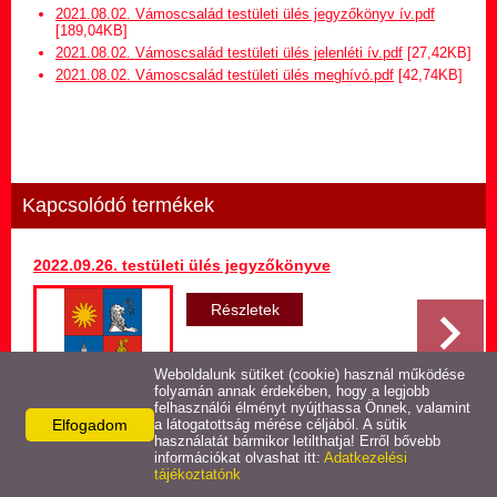
Hirdetmény termőföld
2021.08.02. Vámoscsalád testületi ülés jegyzőkönyv ív.pdf
bérletére
[189,04KB]
2021.08.02. Vámoscsalád testületi ülés jelenléti ív.pdf
[27,42KB]
2021.08.02. Vámoscsalád testületi ülés meghívó.pdf
[42,74KB]
Települési Arculati
Kézikönyv
Hírek
Kapcsolódó termékek
Képviselő-testületi ülések
jegyzőkönyvei
2022.09.26. testületi ülés jegyzőkönyve
Egészségügyi ellátás
Részletek
Egyéb szolgáltatások
Weboldalunk sütiket (cookie) használ működése
folyamán annak érdekében, hogy a legjobb
felhasználói élményt nyújthassa Önnek, valamint
Elfogadom
Látnivalók
a látogatottság mérése céljából. A sütik
használatát bármikor letilthatja! Erről bővebb
Vissza az előző oldalra!
információkat olvashat itt:
Adatkezelési
tájékoztatónk
Pályázatok