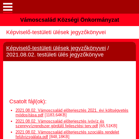
Vámoscsalád Községi Önkormányzat
Keresés
Képviselő-testületi ülések jegyzőkönyvei
Köszöntő
Képviselő-testületi ülések jegyzőkönyvei
/
Elérhetőségek
2021.08.02. testületi ülés jegyzőkönyve
Vámoscsalád
Önkormányzat
Közös Önkormányzati
Csatolt fájl(ok):
Hivatal
2021.08.02. Vámoscsalád előterjesztés 2021. évi költségvetés
módosítása.pdf
[1183,64KB]
2021.08.02. Vámoscsalád előterjesztés ivóvíz és
Választási információk
szennyvízrendszer gördülő fejlesztési terv.pdf
[65,51KB]
2021.08.02. Vámoscsalád előterjesztés szociális rendelet
felülvizsgálata.pdf
[848,18KB]