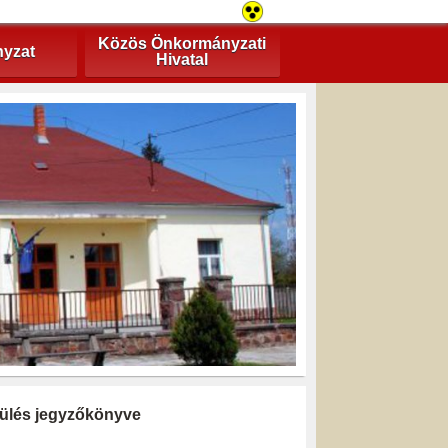
Közös Önkormányzati
yzat
Hivatal
i ülés jegyzőkönyve