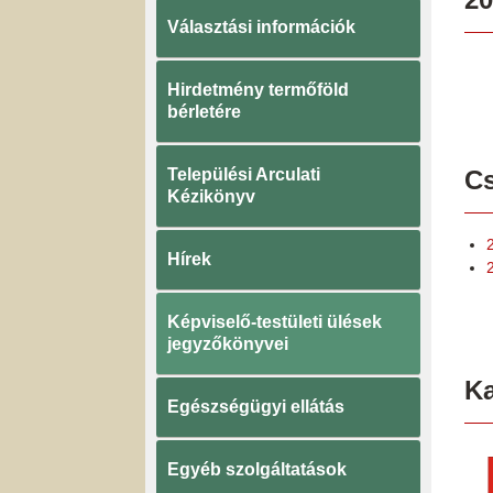
Választási információk
Hirdetmény termőföld
bérletére
Települési Arculati
Cs
Kézikönyv
Hírek
Képviselő-testületi ülések
jegyzőkönyvei
K
Egészségügyi ellátás
Egyéb szolgáltatások