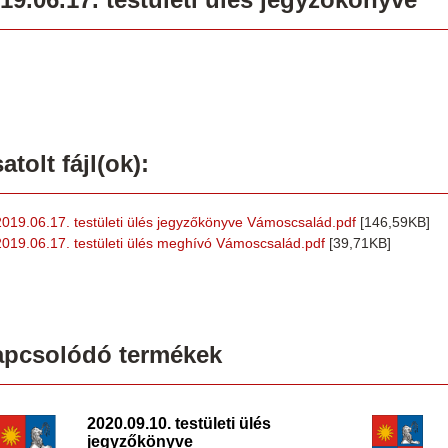
atolt fájl(ok):
2019.06.17. testületi ülés jegyzőkönyve Vámoscsalád.pdf
[146,59KB]
2019.06.17. testületi ülés meghívó Vámoscsalád.pdf
[39,71KB]
apcsolódó termékek
2020.09.10. testületi ülés
jegyzőkönyve