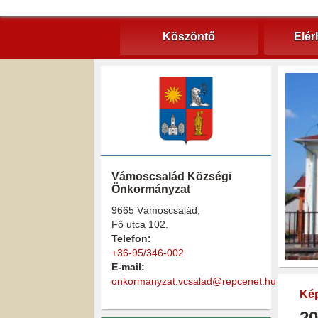
Köszöntő
Elér
Vámoscsalád Községi
Önkormányzat
9665 Vámoscsalád,
Fő utca 102.
Telefon:
+36-95/346-002
E-mail:
onkormanyzat.vcsalad@repcenet.hu
Kép
20