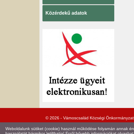
Közérdekű adatok
© 2026 - Vámoscsalád Községi Önkormányzat
Weboldalunk sütiket (cookie) használ működése folyamán annak érde
használatát bármikor letilthatja! Erről bővebb információkat olvashat 