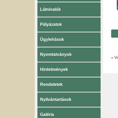
Látnivalók
Pályázatok
Ügyleírások
Nyomtatványok
«
Vi
Hirdetmények
Rendeletek
Nyilvántartások
Galéria