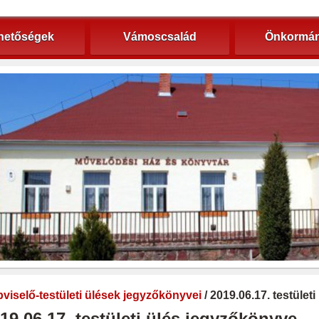
hetőségek
Vámoscsalád
Önkormán
viselő-testületi ülések jegyzőkönyvei
/ 2019.06.17. testület
19.06.17. testületi ülés jegyzőkönyve