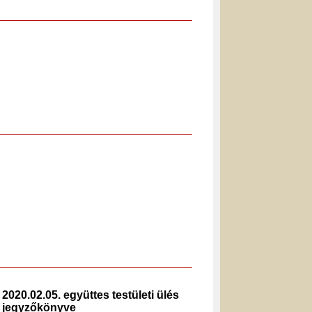
2020.02.05. együttes testületi ülés
2025.1
jegyzőkönyve
jegyz