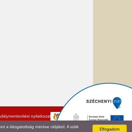
dálymentesítési nyilatkozat
 a látogatottság mérése céljából. A sütik
Elfogadom