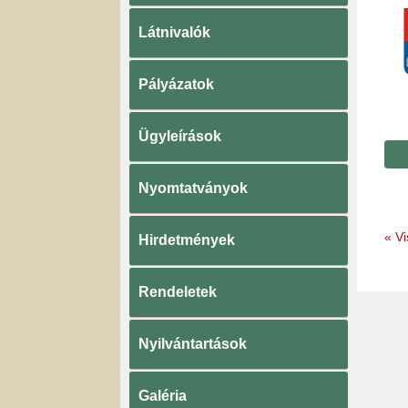
Látnivalók
Pályázatok
Ügyleírások
Nyomtatványok
«
Vi
Hirdetmények
Rendeletek
Nyilvántartások
Galéria