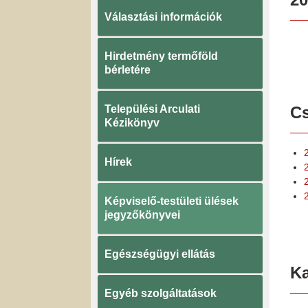
Választási információk
Hirdetmény termőföld
bérletére
Települési Arculati
Cs
Kézikönyv
Hírek
2
Képviselő-testületi ülések
jegyzőkönyvei
Egészségügyi ellátás
K
Egyéb szolgáltatások