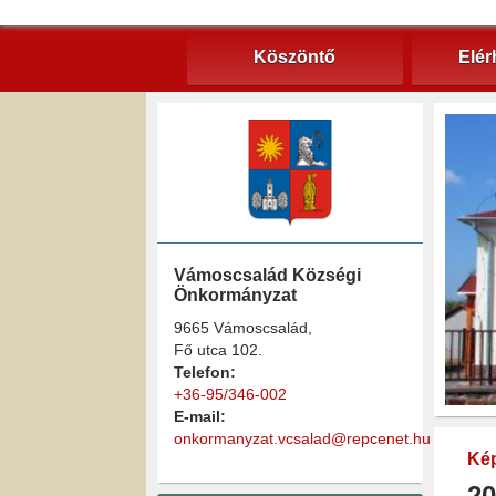
Köszöntő
Elér
Vámoscsalád Községi
Önkormányzat
9665 Vámoscsalád,
Fő utca 102.
Telefon:
+36-95/346-002
E-mail:
onkormanyzat.vcsalad@repcenet.hu
Kép
20