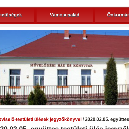
hetőségek
Vámoscsalád
Önkormán
viselő-testületi ülések jegyzőkönyvei
/ 2020.02.05. együtte
20.02.05. együttes testületi ülés jegyz