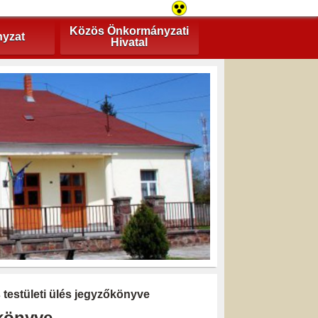
Közös Önkormányzati
yzat
Hivatal
s testületi ülés jegyzőkönyve
őkönyve