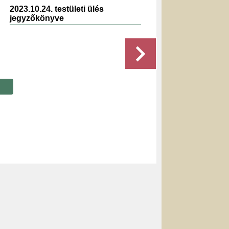
2023.10.24. testületi ülés
2024.0
jegyzőkönyve
jegyz
Részletek