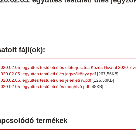
atolt fájl(ok):
2020.02.05. együttes testületi ülés előterjesztés Közös Hivatal 2020. év
2020.02.05. együttes testületi ülés jegyzőkönyv.pdf
[267,56KB]
020.02.05. együttes testületi ülés jelenléti ív.pdf
[125,58KB]
2020.02.05. együttes testületi ülés meghívó.pdf
[48KB]
apcsolódó termékek