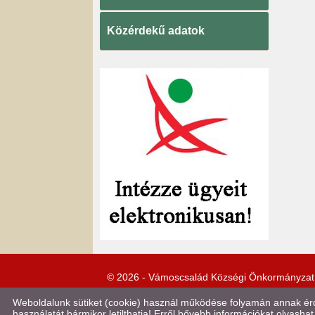
Közérdekű adatok
© 2026 - Vámoscsalád Községi Önkormányzat
Weboldalunk sütiket (cookie) használ működése folyamán annak érde
használatát bármikor letilthatja! Erről bővebb információkat olvashat 