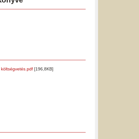
i költségvetés.pdf
[196,8KB]