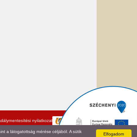
dálymentesítési nyilatkozat
 a látogatottság mérése céljából. A sütik
Elfogadom