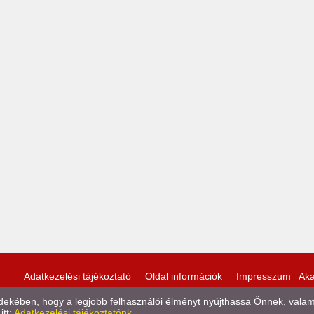
Adatkezelési tájékoztató
Oldal információk
Impresszum
Aka
kében, hogy a legjobb felhasználói élményt nyújthassa Önnek, valamint
itt:
Adatkezelési tájékoztatónk