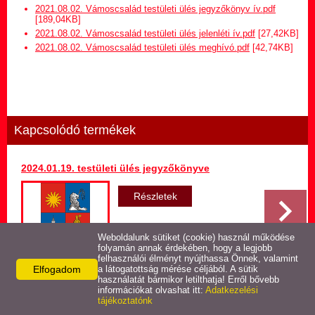
Hirdetmény termőföld
2021.08.02. Vámoscsalád testületi ülés jegyzőkönyv ív.pdf
bérletére
[189,04KB]
2021.08.02. Vámoscsalád testületi ülés jelenléti ív.pdf
[27,42KB]
2021.08.02. Vámoscsalád testületi ülés meghívó.pdf
[42,74KB]
Települési Arculati
Kézikönyv
Hírek
Kapcsolódó termékek
Képviselő-testületi ülések
jegyzőkönyvei
2024.01.19. testületi ülés jegyzőkönyve
Egészségügyi ellátás
Részletek
Egyéb szolgáltatások
Weboldalunk sütiket (cookie) használ működése
folyamán annak érdekében, hogy a legjobb
felhasználói élményt nyújthassa Önnek, valamint
Elfogadom
Látnivalók
a látogatottság mérése céljából. A sütik
használatát bármikor letilthatja! Erről bővebb
Vissza az előző oldalra!
információkat olvashat itt:
Adatkezelési
tájékoztatónk
Pályázatok