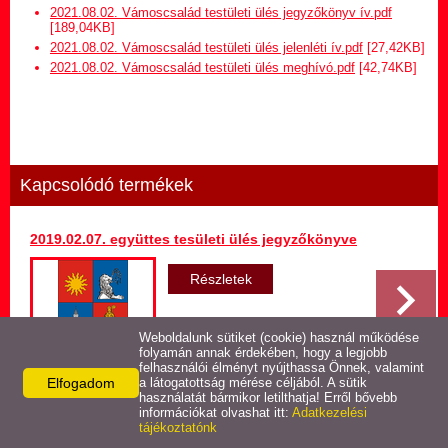
Hirdetmény termőföld
2021.08.02. Vámoscsalád testületi ülés jegyzőkönyv ív.pdf
bérletére
[189,04KB]
2021.08.02. Vámoscsalád testületi ülés jelenléti ív.pdf
[27,42KB]
2021.08.02. Vámoscsalád testületi ülés meghívó.pdf
[42,74KB]
Települési Arculati
Kézikönyv
Hírek
Kapcsolódó termékek
Képviselő-testületi ülések
jegyzőkönyvei
2019.02.07. együttes tesületi ülés jegyzőkönyve
Egészségügyi ellátás
Részletek
Egyéb szolgáltatások
Weboldalunk sütiket (cookie) használ működése
folyamán annak érdekében, hogy a legjobb
felhasználói élményt nyújthassa Önnek, valamint
Elfogadom
Látnivalók
a látogatottság mérése céljából. A sütik
használatát bármikor letilthatja! Erről bővebb
Vissza az előző oldalra!
információkat olvashat itt:
Adatkezelési
tájékoztatónk
Pályázatok