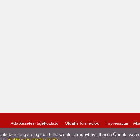
Adatkezelési tájékoztató
Oldal információk
Impresszum
Aka
kében, hogy a legjobb felhasználói élményt nyújthassa Önnek, valamint
itt:
Adatkezelési tájékoztatónk