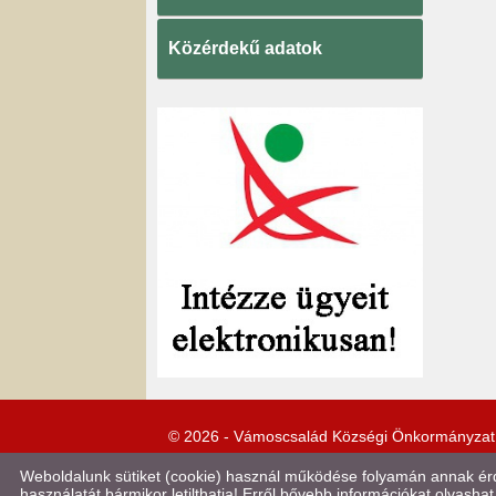
Közérdekű adatok
© 2026 - Vámoscsalád Községi Önkormányzat
Weboldalunk sütiket (cookie) használ működése folyamán annak érde
használatát bármikor letilthatja! Erről bővebb információkat olvashat 