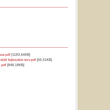
ása.pdf
[1183,64KB]
lő fejlesztési terv.pdf
[65,51KB]
.pdf
[848,18KB]