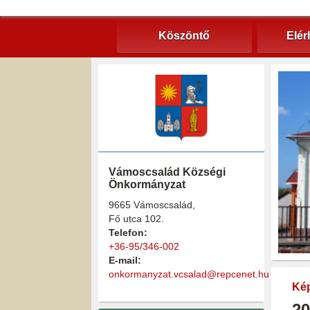
Köszöntő
Elér
Vámoscsalád Községi
Önkormányzat
9665 Vámoscsalád,
Fő utca 102.
Telefon:
+36-95/346-002
E-mail:
onkormanyzat.vcsalad@repcenet.hu
Kép
20