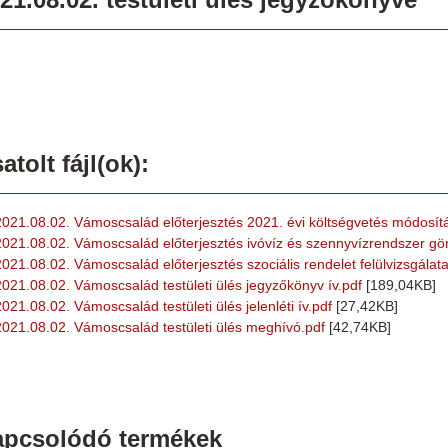
atolt fájl(ok):
2021.08.02. Vámoscsalád előterjesztés 2021. évi költségvetés módosít
2021.08.02. Vámoscsalád előterjesztés ivóvíz és szennyvízrendszer gördü
2021.08.02. Vámoscsalád előterjesztés szociális rendelet felülvizsgálata
2021.08.02. Vámoscsalád testületi ülés jegyzőkönyv ív.pdf
[189,04KB]
2021.08.02. Vámoscsalád testületi ülés jelenléti ív.pdf
[27,42KB]
2021.08.02. Vámoscsalád testületi ülés meghívó.pdf
[42,74KB]
apcsolódó termékek