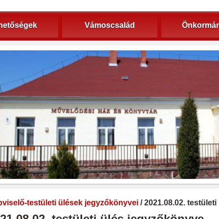
hetőségek
Vámoscsalád
Önkormán
viselő-testületi ülések jegyzőkönyvei
/ 2021.08.02. testület
21.08.02. testületi ülés jegyzőkönyve