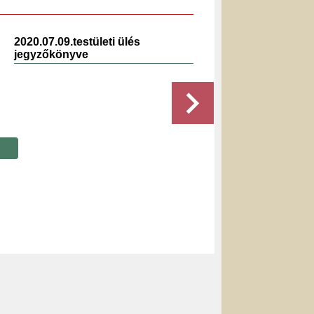
2020.07.09.testületi ülés
2019.0
jegyzőkönyve
jegyz
Részletek