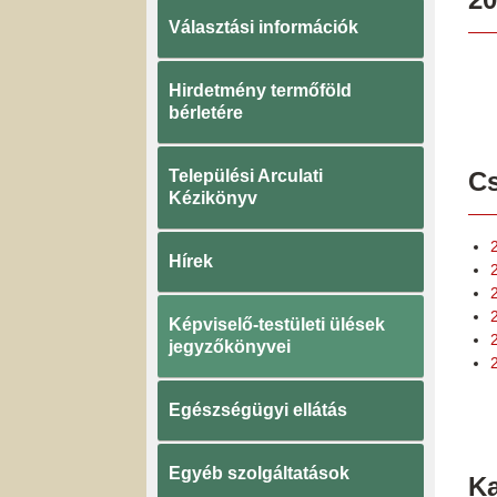
Választási információk
Hirdetmény termőföld
bérletére
Települési Arculati
Cs
Kézikönyv
Hírek
Képviselő-testületi ülések
jegyzőkönyvei
Egészségügyi ellátás
Egyéb szolgáltatások
K