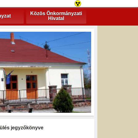
Közös Önkormányzati
yzat
Hivatal
i ülés jegyzőkönyve