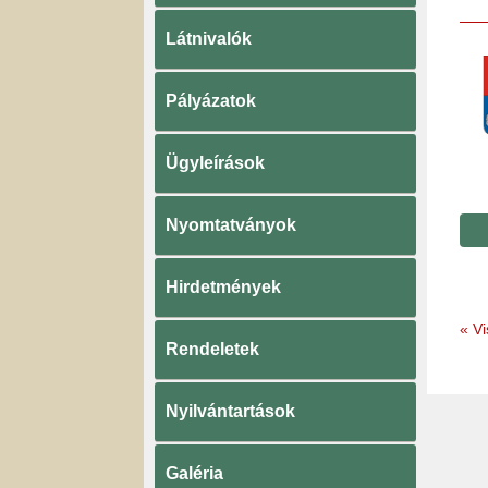
Látnivalók
Pályázatok
Ügyleírások
Nyomtatványok
Hirdetmények
«
Vi
Rendeletek
Nyilvántartások
Galéria