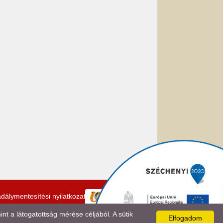
dálymentesítési nyilatkozat
 a látogatottság mérése céljából. A sütik
Elfogadom