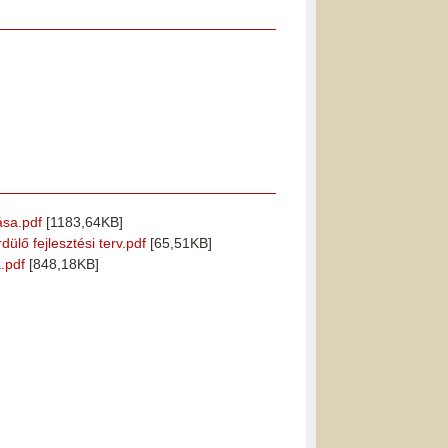
ása.pdf
[1183,64KB]
lő fejlesztési terv.pdf
[65,51KB]
.pdf
[848,18KB]