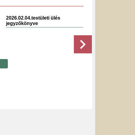
2026.02.04.testületi ülés
2019.10.
jegyzőkönyve
jegyzők
Részletek