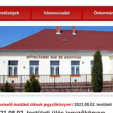
hetőségek
Vámoscsalád
Önkormán
viselő-testületi ülések jegyzőkönyvei
/ 2021.08.02. testület
21.08.02. testületi ülés jegyzőkönyve