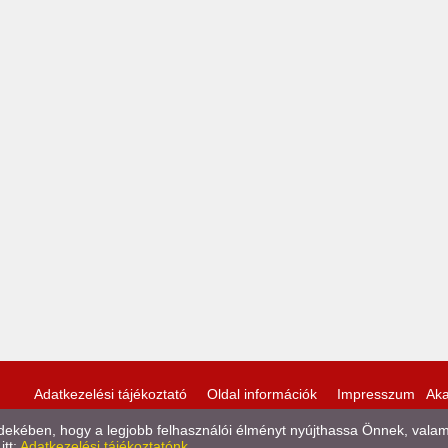
Adatkezelési tájékoztató
Oldal információk
Impresszum
Aka
kében, hogy a legjobb felhasználói élményt nyújthassa Önnek, valamint
itt:
Adatkezelési tájékoztatónk