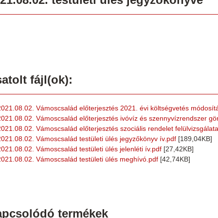
atolt fájl(ok):
2021.08.02. Vámoscsalád előterjesztés 2021. évi költségvetés módosít
2021.08.02. Vámoscsalád előterjesztés ivóvíz és szennyvízrendszer gördü
2021.08.02. Vámoscsalád előterjesztés szociális rendelet felülvizsgálata
2021.08.02. Vámoscsalád testületi ülés jegyzőkönyv ív.pdf
[189,04KB]
2021.08.02. Vámoscsalád testületi ülés jelenléti ív.pdf
[27,42KB]
2021.08.02. Vámoscsalád testületi ülés meghívó.pdf
[42,74KB]
apcsolódó termékek