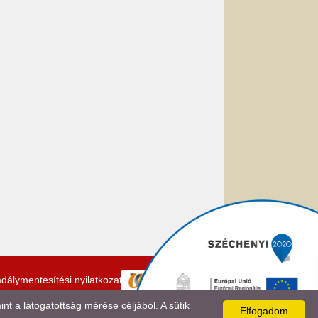
dálymentesítési nyilatkozat
 a látogatottság mérése céljából. A sütik
Elfogadom