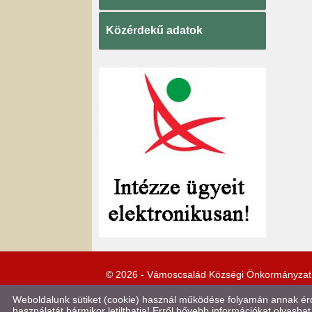
Közérdekű adatok
© 2026 - Vámoscsalád Községi Önkormányzat
Weboldalunk sütiket (cookie) használ működése folyamán annak érde
használatát bármikor letilthatja! Erről bővebb információkat olvashat 