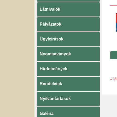
Látnivalók
Pályázatok
Ügyleírások
Nyomtatványok
Hirdetmények
«
Vi
Rendeletek
Nyilvántartások
Galéria