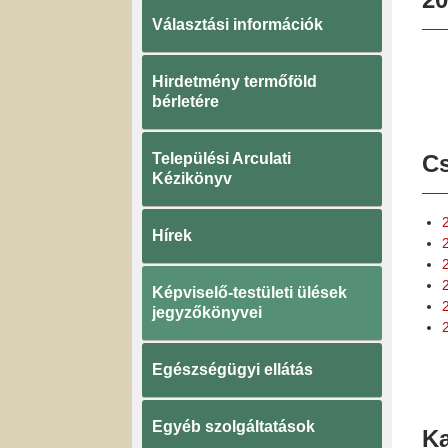
Választási információk
Hirdetmény termőföld
bérletére
Települési Arculati
Cs
Kézikönyv
Hírek
Képviselő-testületi ülések
jegyzőkönyvei
Egészségügyi ellátás
Egyéb szolgáltatások
K