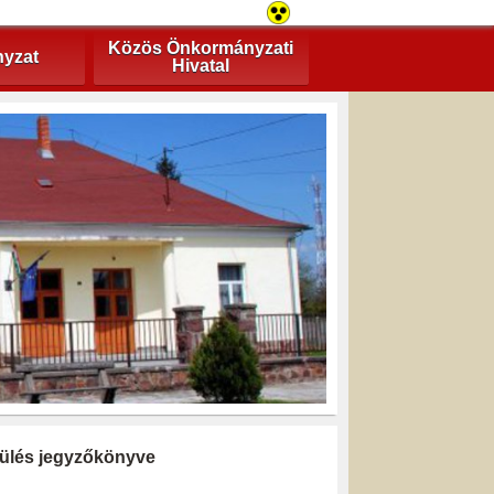
Közös Önkormányzati
yzat
Hivatal
i ülés jegyzőkönyve