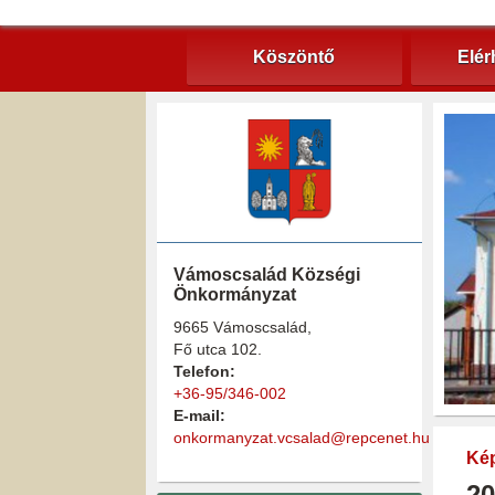
Köszöntő
Elér
Vámoscsalád Községi
Önkormányzat
9665 Vámoscsalád,
Fő utca 102.
Telefon:
+36-95/346-002
E-mail:
onkormanyzat.vcsalad@repcenet.hu
Kép
20