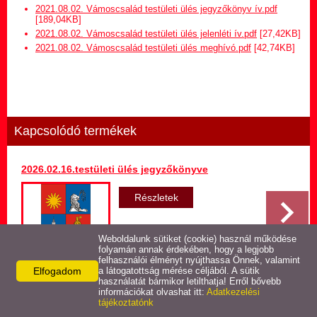
Hirdetmény termőföld
2021.08.02. Vámoscsalád testületi ülés jegyzőkönyv ív.pdf
bérletére
[189,04KB]
2021.08.02. Vámoscsalád testületi ülés jelenléti ív.pdf
[27,42KB]
2021.08.02. Vámoscsalád testületi ülés meghívó.pdf
[42,74KB]
Települési Arculati
Kézikönyv
Hírek
Kapcsolódó termékek
Képviselő-testületi ülések
jegyzőkönyvei
2026.02.16.testületi ülés jegyzőkönyve
Egészségügyi ellátás
Részletek
Egyéb szolgáltatások
Weboldalunk sütiket (cookie) használ működése
folyamán annak érdekében, hogy a legjobb
felhasználói élményt nyújthassa Önnek, valamint
Elfogadom
Látnivalók
a látogatottság mérése céljából. A sütik
használatát bármikor letilthatja! Erről bővebb
Vissza az előző oldalra!
információkat olvashat itt:
Adatkezelési
tájékoztatónk
Pályázatok