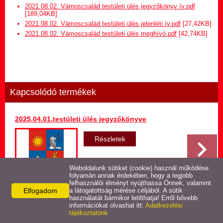
Hirdetmény termőföld
2021.08.02. Vámoscsalád testületi ülés jegyzőkönyv ív.pdf
bérletére
[189,04KB]
2021.08.02. Vámoscsalád testületi ülés jelenléti ív.pdf
[27,42KB]
2021.08.02. Vámoscsalád testületi ülés meghívó.pdf
[42,74KB]
Települési Arculati
Kézikönyv
Hírek
Kapcsolódó termékek
Képviselő-testületi ülések
jegyzőkönyvei
2025.04.01.testületi ülés jegyzőkönyve
Egészségügyi ellátás
Részletek
Egyéb szolgáltatások
Weboldalunk sütiket (cookie) használ működése
folyamán annak érdekében, hogy a legjobb
felhasználói élményt nyújthassa Önnek, valamint
Elfogadom
Látnivalók
a látogatottság mérése céljából. A sütik
használatát bármikor letilthatja! Erről bővebb
Vissza az előző oldalra!
információkat olvashat itt:
Adatkezelési
tájékoztatónk
Pályázatok